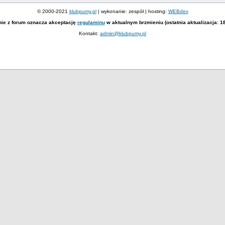
© 2000-2021
klubpumy.pl
| wykonanie: zespół | hosting:
WEBdev
nie z forum oznacza akceptację
regulaminu
w aktualnym brzmieniu (ostatnia aktualizacja: 1
Kontakt:
admin@klubpumy.pl