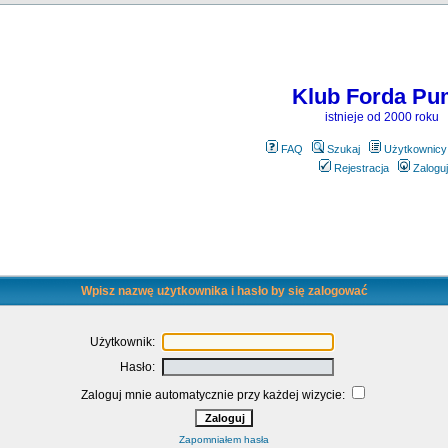
Klub Forda Pu
istnieje od 2000 roku
FAQ
Szukaj
Użytkownicy
Rejestracja
Zaloguj
Wpisz nazwę użytkownika i hasło by się zalogować
Użytkownik:
Hasło:
Zaloguj mnie automatycznie przy każdej wizycie:
Zapomniałem hasła