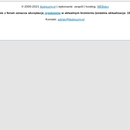
© 2000-2021
klubpumy.pl
| wykonanie: zespół | hosting:
WEBdev
nie z forum oznacza akceptację
regulaminu
w aktualnym brzmieniu (ostatnia aktualizacja: 1
Kontakt:
admin@klubpumy.pl