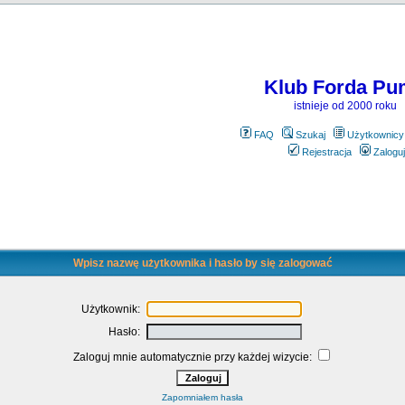
Klub Forda Pu
istnieje od 2000 roku
FAQ
Szukaj
Użytkownicy
Rejestracja
Zaloguj
Wpisz nazwę użytkownika i hasło by się zalogować
Użytkownik:
Hasło:
Zaloguj mnie automatycznie przy każdej wizycie:
Zapomniałem hasła