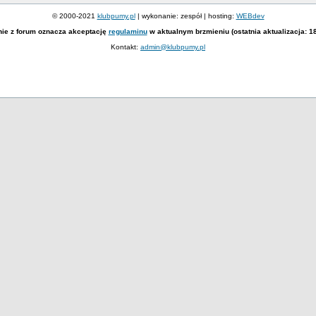
© 2000-2021
klubpumy.pl
| wykonanie: zespół | hosting:
WEBdev
nie z forum oznacza akceptację
regulaminu
w aktualnym brzmieniu (ostatnia aktualizacja: 1
Kontakt:
admin@klubpumy.pl