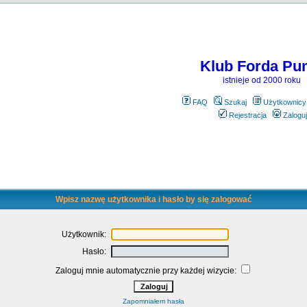
Klub Forda Pu
istnieje od 2000 roku
FAQ
Szukaj
Użytkownicy
Rejestracja
Zaloguj
Wpisz nazwę użytkownika i hasło by się zalogować
Użytkownik:
Hasło:
Zaloguj mnie automatycznie przy każdej wizycie:
Zapomniałem hasła