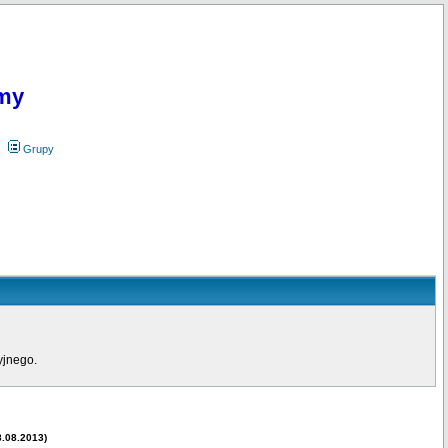
my
Grupy
yjnego.
8.08.2013)