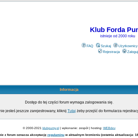
Klub Forda Pu
istnieje od 2000 roku
FAQ
Szukaj
Użytkownicy
Rejestracja
Zaloguj
Informacja
Dostęp do tej części forum wymaga zalogowania się.
nie jesteś jeszcze zarejestrowany, kliknij
Tutaj
żeby przejść do formularza rejestrac
© 2000-2021
klubpumy.pl
| wykonanie: zespół | hosting:
WEBdev
nie z forum oznacza akceptację
regulaminu
w aktualnym brzmieniu (ostatnia aktualizacja: 1