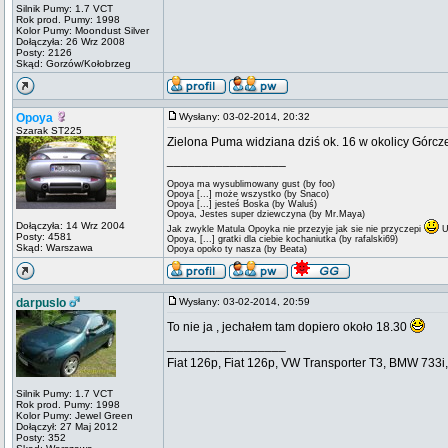
Silnik Pumy: 1.7 VCT
Rok prod. Pumy: 1998
Kolor Pumy: Moondust Silver
Dołączyła: 26 Wrz 2008
Posty: 2126
Skąd: Gorzów/Kołobrzeg
Opoya
Wysłany: 03-02-2014, 20:32
Szarak ST225
Zielona Puma widziana dziś ok. 16 w okolicy Górcz
_________________
Opoya ma wysublimowany gust (by foo)
Opoya [...] może wszystko (by Snaco)
Opoya [...] jesteś Boska (by Waluś)
Opoya, Jestes super dziewczyna (by Mr.Maya)
Dołączyła: 14 Wrz 2004
Jak zwykle Matula Opoyka nie przezyje jak sie nie przyczepi
U
Posty: 4581
Opoya, [...] gratki dla ciebie kochaniutka (by rafalski69)
Skąd: Warszawa
Opoya opoko ty nasza (by Beata)
darpuslo
Wysłany: 03-02-2014, 20:59
To nie ja , jechałem tam dopiero około 18.30
_________________
Fiat 126p, Fiat 126p, VW Transporter T3, BMW 733i, 
Silnik Pumy: 1.7 VCT
Rok prod. Pumy: 1998
Kolor Pumy: Jewel Green
Dołączył: 27 Maj 2012
Posty: 352