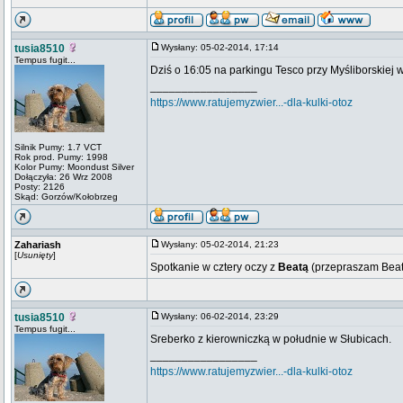
tusia8510
Wysłany: 05-02-2014, 17:14
Tempus fugit...
Dziś o 16:05 na parkingu Tesco przy Myśliborskie
_________________
https://www.ratujemyzwier...-dla-kulki-otoz
Silnik Pumy: 1.7 VCT
Rok prod. Pumy: 1998
Kolor Pumy: Moondust Silver
Dołączyła: 26 Wrz 2008
Posty: 2126
Skąd: Gorzów/Kołobrzeg
Zahariash
Wysłany: 05-02-2014, 21:23
[
Usunięty
]
Spotkanie w cztery oczy z
Beatą
(przepraszam Beatk
tusia8510
Wysłany: 06-02-2014, 23:29
Tempus fugit...
Sreberko z kierowniczką w południe w Słubicach.
_________________
https://www.ratujemyzwier...-dla-kulki-otoz