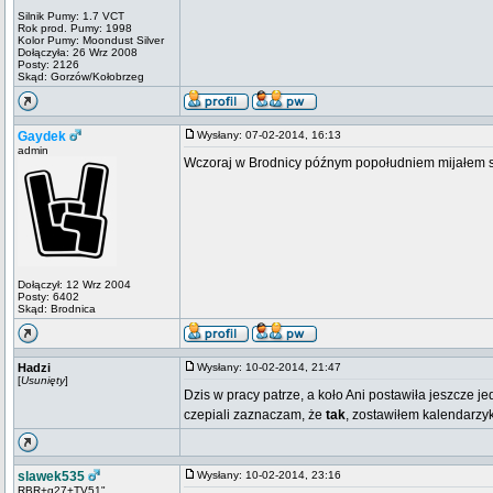
Silnik Pumy: 1.7 VCT
Rok prod. Pumy: 1998
Kolor Pumy: Moondust Silver
Dołączyła: 26 Wrz 2008
Posty: 2126
Skąd: Gorzów/Kołobrzeg
Gaydek
Wysłany: 07-02-2014, 16:13
admin
Wczoraj w Brodnicy późnym popołudniem mijałem si
Dołączył: 12 Wrz 2004
Posty: 6402
Skąd: Brodnica
Hadzi
Wysłany: 10-02-2014, 21:47
[
Usunięty
]
Dzis w pracy patrze, a koło Ani postawiła jeszcze je
czepiali zaznaczam, że
tak
, zostawiłem kalendarzyk!!
slawek535
Wysłany: 10-02-2014, 23:16
RBR+g27+TV51"