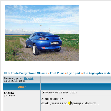
Klub Forda Pumy Strona Główna
»
Ford Puma
»
Hyde park
»
Kto kogo gdzie widzia
Zamknięty przez:
Gaydek
04-01-2015, 18:34
Autor
Shakira
Wysłany: 02-02-2014, 20:03
[
Usunięty
]
zakupki udane?
dzieki , wiesz za co
pasuje ci do kurtki...