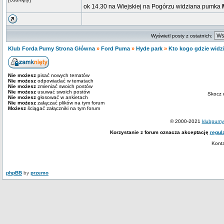
ok 14.30 na Wiejskiej na Pogórzu widziana pumka
Wyświetl posty z ostatnich:
Klub Forda Pumy Strona Główna
»
Ford Puma
»
Hyde park
»
Kto kogo gdzie widzia
Nie możesz
pisać nowych tematów
Nie możesz
odpowiadać w tematach
Nie możesz
zmieniać swoich postów
Nie możesz
usuwać swoich postów
Skocz 
Nie możesz
głosować w ankietach
Nie możesz
załączać plików na tym forum
Możesz
ściągać załączniki na tym forum
© 2000-2021
klubpumy.
Korzystanie z forum oznacza akceptację
regul
Kont
phpBB
by
przemo