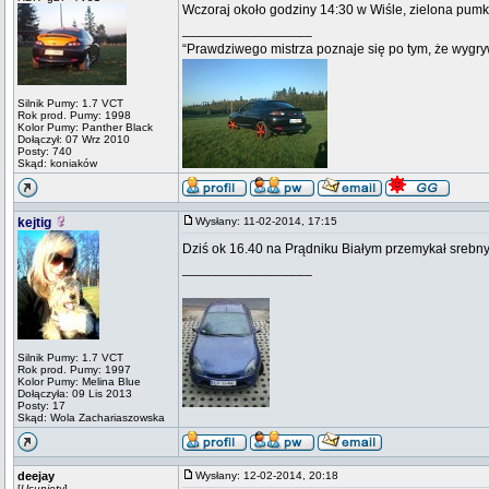
Wczoraj około godziny 14:30 w Wiśle, zielona pumk
_________________
“Prawdziwego mistrza poznaje się po tym, że wygryw
Silnik Pumy: 1.7 VCT
Rok prod. Pumy: 1998
Kolor Pumy: Panther Black
Dołączył: 07 Wrz 2010
Posty: 740
Skąd: koniaków
kejtig
Wysłany: 11-02-2014, 17:15
Dziś ok 16.40 na Prądniku Białym przemykał srebn
_________________
Silnik Pumy: 1.7 VCT
Rok prod. Pumy: 1997
Kolor Pumy: Melina Blue
Dołączyła: 09 Lis 2013
Posty: 17
Skąd: Wola Zachariaszowska
deejay
Wysłany: 12-02-2014, 20:18
[
Usunięty
]