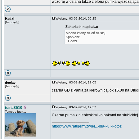
wczoraj widziana także zielona pumka wjeżdżająca 
Hadzi
Wysłany: 03-02-2014, 09:25
[
Usunięty
]
Zahariash napisał/a:
Mocno latany dzień dzisiaj.
Spotkani:
- Hadzi
deejay
Wysłany: 03-02-2014, 17:05
[
Usunięty
]
czarna GD z Panią za kierownicą, ok 16.00 na Dłu
tusia8510
Wysłany: 03-02-2014, 17:57
Tempus fugit...
Czarna puma z niebieskimi kołpakami na słubickiej r
_________________
https://www.ratujemyzwier...-dla-kulki-otoz