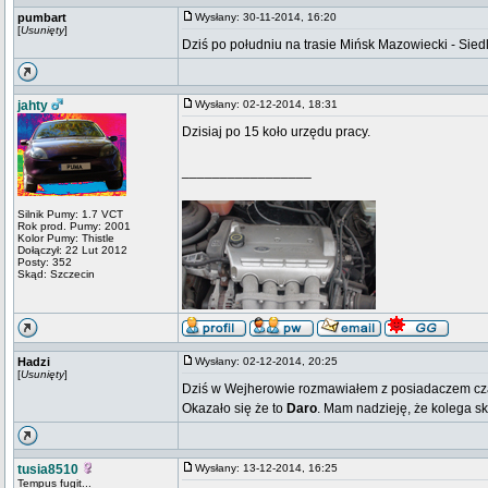
pumbart
Wysłany: 30-11-2014, 16:20
[
Usunięty
]
Dziś po południu na trasie Mińsk Mazowiecki - Sied
jahty
Wysłany: 02-12-2014, 18:31
Dzisiaj po 15 koło urzędu pracy.
_________________
Silnik Pumy: 1.7 VCT
Rok prod. Pumy: 2001
Kolor Pumy: Thistle
Dołączył: 22 Lut 2012
Posty: 352
Skąd: Szczecin
Hadzi
Wysłany: 02-12-2014, 20:25
[
Usunięty
]
Dziś w Wejherowie rozmawiałem z posiadaczem czar
Okazało się że to
Daro
. Mam nadzieję, że kolega sk
tusia8510
Wysłany: 13-12-2014, 16:25
Tempus fugit...