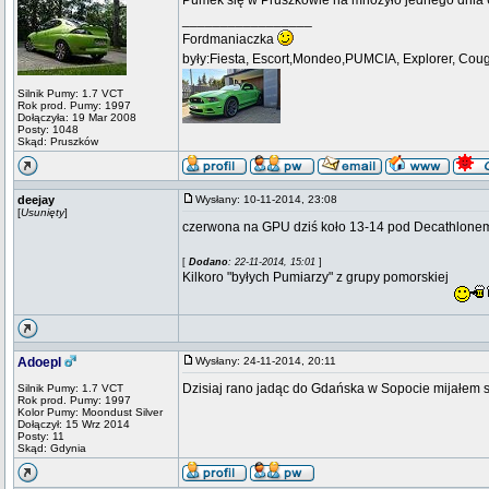
Pumek się w Pruszkowie na mnożyło jednego dnia 6 w
_________________
Fordmaniaczka
były:Fiesta, Escort,Mondeo,PUMCIA, Explorer, Cou
Silnik Pumy: 1.7 VCT
Rok prod. Pumy: 1997
Dołączyła: 19 Mar 2008
Posty: 1048
Skąd: Pruszków
deejay
Wysłany: 10-11-2014, 23:08
[
Usunięty
]
czerwona na GPU dziś koło 13-14 pod Decathlone
[
Dodano
: 22-11-2014, 15:01
]
Kilkoro "byłych Pumiarzy" z grupy pomorskiej
Adoepl
Wysłany: 24-11-2014, 20:11
Dzisiaj rano jadąc do Gdańska w Sopocie mijałem
Silnik Pumy: 1.7 VCT
Rok prod. Pumy: 1997
Kolor Pumy: Moondust Silver
Dołączył: 15 Wrz 2014
Posty: 11
Skąd: Gdynia