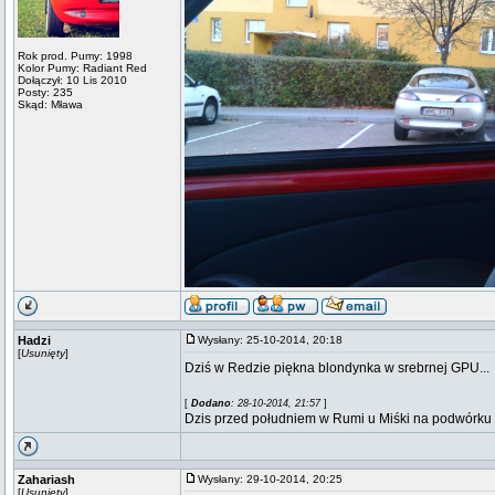
Rok prod. Pumy: 1998
Kolor Pumy: Radiant Red
Dołączył: 10 Lis 2010
Posty: 235
Skąd: Mława
Hadzi
Wysłany: 25-10-2014, 20:18
[
Usunięty
]
Dziś w Redzie piękna blondynka w srebrnej GPU...
[
Dodano
: 28-10-2014, 21:57
]
Dzis przed południem w Rumi u Miśki na podwórku
Zahariash
Wysłany: 29-10-2014, 20:25
[
Usunięty
]