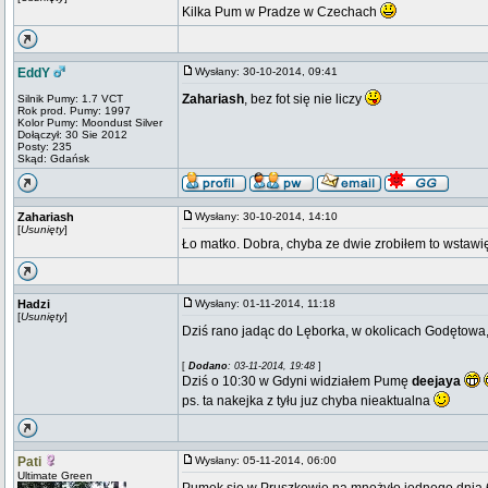
Kilka Pum w Pradze w Czechach
EddY
Wysłany: 30-10-2014, 09:41
Zahariash
, bez fot się nie liczy
Silnik Pumy: 1.7 VCT
Rok prod. Pumy: 1997
Kolor Pumy: Moondust Silver
Dołączył: 30 Sie 2012
Posty: 235
Skąd: Gdańsk
Zahariash
Wysłany: 30-10-2014, 14:10
[
Usunięty
]
Ło matko. Dobra, chyba ze dwie zrobiłem to wstawi
Hadzi
Wysłany: 01-11-2014, 11:18
[
Usunięty
]
Dziś rano jadąc do Lęborka, w okolicach Godętowa,
[
Dodano
: 03-11-2014, 19:48
]
Dziś o 10:30 w Gdyni widziałem Pumę
deejaya
ps. ta nakejka z tyłu juz chyba nieaktualna
Pati
Wysłany: 05-11-2014, 06:00
Ultimate Green