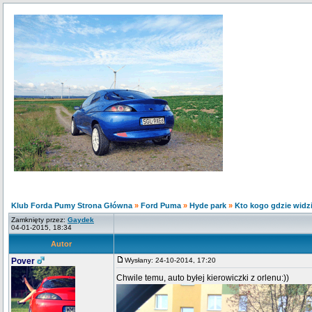
Klub Forda Pumy Strona Główna
»
Ford Puma
»
Hyde park
»
Kto kogo gdzie widzia
Zamknięty przez:
Gaydek
04-01-2015, 18:34
Autor
Pover
Wysłany: 24-10-2014, 17:20
Chwile temu, auto byłej kierowiczki z orlenu:))