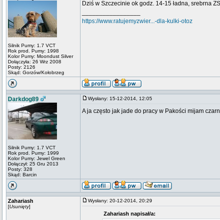
Dziś w Szczecinie ok godz. 14-15 ładna, srebrna ZS 
_________________
https://www.ratujemyzwier...-dla-kulki-otoz
Silnik Pumy: 1.7 VCT
Rok prod. Pumy: 1998
Kolor Pumy: Moondust Silver
Dołączyła: 26 Wrz 2008
Posty: 2126
Skąd: Gorzów/Kołobrzeg
Darkdog89
Wysłany: 15-12-2014, 12:05
A ja często jak jade do pracy w Pakości mijam czar
Silnik Pumy: 1.7 VCT
Rok prod. Pumy: 1999
Kolor Pumy: Jewel Green
Dołączył: 25 Gru 2013
Posty: 328
Skąd: Barcin
Zahariash
Wysłany: 20-12-2014, 20:29
[
Usunięty
]
Zahariash napisał/a: