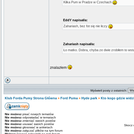
Kilka Pum w Pradze w Czechach
EddY napisał/a:
Zahariash, bez fot się nie liczy
Zahariash napisał/a:
Ło matko. Dobra, chyba ze dwie zrobiłem to wst
znalazłem
Wyświetl posty z ostatnich:
Klub Forda Pumy Strona Główna
»
Ford Puma
»
Hyde park
»
Kto kogo gdzie widzia
Nie możesz
pisać nowych tematów
Nie możesz
odpowiadać w tematach
Nie możesz
zmieniać swoich postów
Nie możesz
usuwać swoich postów
Skocz 
Nie możesz
głosować w ankietach
Nie możesz
załączać plików na tym forum
Możesz
ściągać załączniki na tym forum