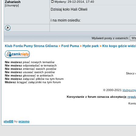
Zahariash
Wysłany: 29-12-2014, 17:40
[
Usunięty
]
Dzisiaj koło Hali Oliwii
i na moim osiedlu:
Wyświetl posty z ostatnich:
Klub Forda Pumy Strona Główna
»
Ford Puma
»
Hyde park
»
Kto kogo gdzie widzia
Nie możesz
pisać nowych tematów
Nie możesz
odpowiadać w tematach
Nie możesz
zmieniać swoich postów
Nie możesz
usuwać swoich postów
Skocz 
Nie możesz
głosować w ankietach
Nie możesz
załączać plików na tym forum
Możesz
ściągać załączniki na tym forum
© 2000-2021
klubpumy.
Korzystanie z forum oznacza akceptację
regul
Kont
phpBB
by
przemo