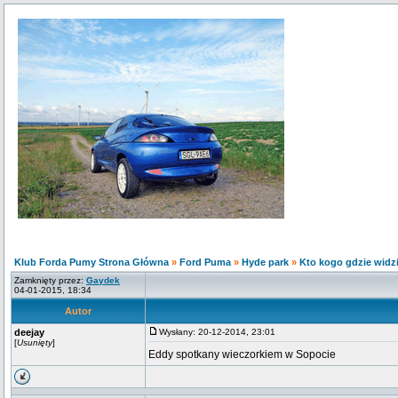
Klub Forda Pumy Strona Główna
»
Ford Puma
»
Hyde park
»
Kto kogo gdzie widzia
Zamknięty przez:
Gaydek
04-01-2015, 18:34
Autor
deejay
Wysłany: 20-12-2014, 23:01
[
Usunięty
]
Eddy spotkany wieczorkiem w Sopocie