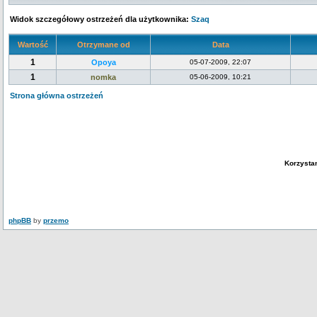
Widok szczegółowy ostrzeżeń dla użytkownika:
Szaq
Wartość
Otrzymane od
Data
1
Opoya
05-07-2009, 22:07
1
nomka
05-06-2009, 10:21
Strona główna ostrzeżeń
Korzysta
phpBB
by
przemo