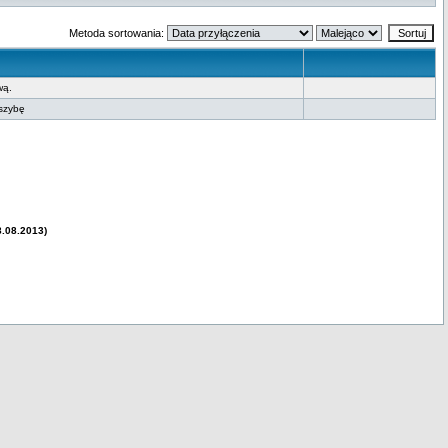
Metoda sortowania:
wą.
 szybę
8.08.2013)