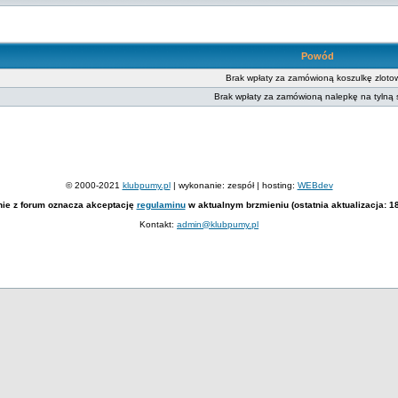
Powód
Brak wpłaty za zamówioną koszulkę zloto
Brak wpłaty za zamówioną nalepkę na tylną
© 2000-2021
klubpumy.pl
| wykonanie: zespół | hosting:
WEBdev
nie z forum oznacza akceptację
regulaminu
w aktualnym brzmieniu (ostatnia aktualizacja: 1
Kontakt:
admin@klubpumy.pl