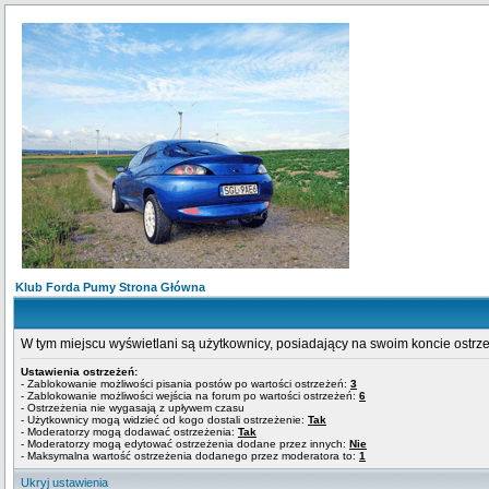
Klub Forda Pumy Strona Główna
W tym miejscu wyświetlani są użytkownicy, posiadający na swoim koncie ostrz
Ustawienia ostrzeżeń:
- Zablokowanie możliwości pisania postów po wartości ostrzeżeń:
3
- Zablokowanie możliwości wejścia na forum po wartości ostrzeżeń:
6
- Ostrzeżenia nie wygasają z upływem czasu
- Użytkownicy mogą widzieć od kogo dostali ostrzeżenie:
Tak
- Moderatorzy mogą dodawać ostrzeżenia:
Tak
- Moderatorzy mogą edytować ostrzeżenia dodane przez innych:
Nie
- Maksymalna wartość ostrzeżenia dodanego przez moderatora to:
1
Ukryj ustawienia