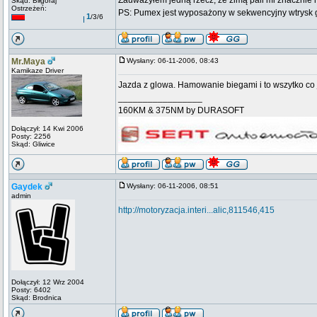
Zauważyłem jedną rzecz, że zimą pali mi znacznie 
Skąd: Biłgoraj
Ostrzeżeń:
PS: Pumex jest wyposażony w sekwencyjny wtrysk gaz
1
/3/6
Mr.Maya
Wysłany: 06-11-2006, 08:43
Kamikaze Driver
Jazda z glowa. Hamowanie biegami i to wszytko co ju
_________________
160KM & 375NM by DURASOFT
Dołączył: 14 Kwi 2006
Posty: 2256
Skąd: Gliwice
Gaydek
Wysłany: 06-11-2006, 08:51
admin
http://motoryzacja.interi...alic,811546,415
Dołączył: 12 Wrz 2004
Posty: 6402
Skąd: Brodnica