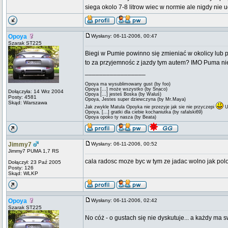
siega okolo 7-8 litrow wiec w normie ale nigdy nie u
Opoya
Wysłany: 06-11-2006, 00:47
Szarak ST225
Biegi w Pumie powinno się zmieniać w okolicy lub p
to za przyjemnośc z jazdy tym autem? IMO Puma nie
_________________
Opoya ma wysublimowany gust (by foo)
Opoya [...] może wszystko (by Snaco)
Dołączyła: 14 Wrz 2004
Opoya [...] jesteś Boska (by Waluś)
Posty: 4581
Opoya, Jestes super dziewczyna (by Mr.Maya)
Skąd: Warszawa
Jak zwykle Matula Opoyka nie przezyje jak sie nie przyczepi
U
Opoya, [...] gratki dla ciebie kochaniutka (by rafalski69)
Opoya opoko ty nasza (by Beata)
Jimmy7
Wysłany: 06-11-2006, 00:52
Jimmy7 PUMA 1,7 RS
cala radosc moze byc w tym ze jadac wolno jak po
Dołączył: 23 Paź 2005
Posty: 126
Skąd: WLKP
Opoya
Wysłany: 06-11-2006, 02:42
Szarak ST225
No cóż - o gustach się nie dyskutuje... a każdy ma s
_________________