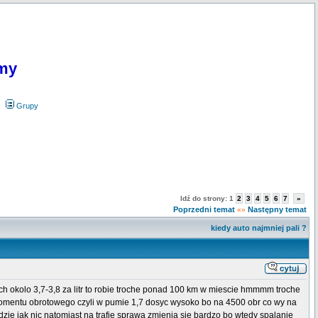
my
Grupy
Idź do strony:
1
2
3
4
5
6
7
»
Poprzedni temat
Następny temat
«»
kiedy auto najmniej pali ?
enach okolo 3,7-3,8 za litr to robie troche ponad 100 km w miescie hmmmm troche
x momentu obrotowego czyli w pumie 1,7 dosyc wysoko bo na 4500 obr co wy na
zie jak nic natomiast na trafie sprawa zmienia sie bardzo bo wtedy spalanie