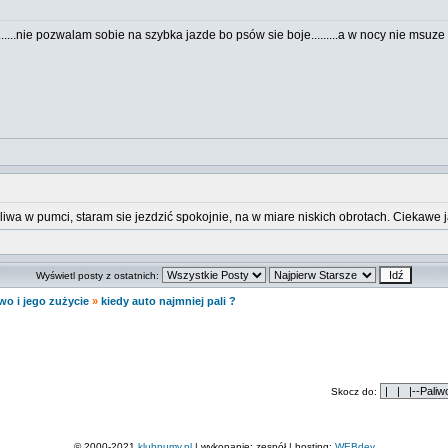
........nie pozwalam sobie na szybka jazde bo psów sie boje.........a w nocy nie msu
wa w pumci, staram sie jezdzić spokojnie, na w miare niskich obrotach. Ciekawe ja
Wyświetl posty z ostatnich:
wo i jego zużycie
»
kiedy auto najmniej pali ?
Skocz do:
© 2000-2021
klubpumy.pl
| wykonanie: zespół | hosting:
WEBdev