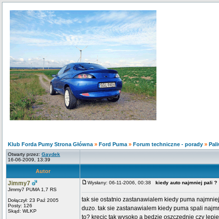
Klub Forda Pumy Strona Główna
»
Ford Puma
»
Forum techniczne - porady
»
Pali
Otwarty przez:
Gaydek
16-06-2009, 13:39
Autor
Jimmy7
Wysłany: 06-11-2006, 00:38
kiedy auto najmniej pali ?
Jimmy7 PUMA 1,7 RS
tak sie ostatnio zastanawialem kiedy puma najmniej 
Dołączył: 23 Paź 2005
Posty: 126
duzo. tak sie zastanawialem kiedy puma spali najm
Skąd: WLKP
to? krecic tak wysoko a bedzie oszczednie czy lepi