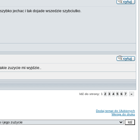
ze szybko jechac i tak dojade wszedzie szybciutko.
kie zuzycie mi wyjdzie..
Idź do strony:
1
2
3
4
5
6
7
»
Dodaj temat do Ulubionych
Wersja do druku