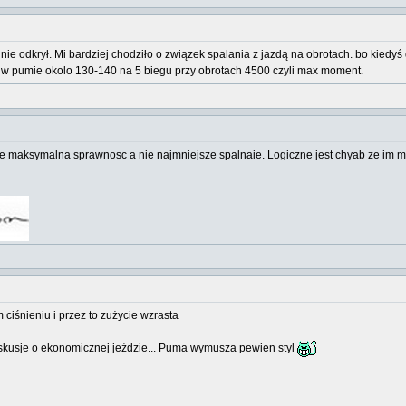
 nie odkrył. Mi bardziej chodziło o związek spalania z jazdą na obrotach. bo kied
 w pumie okolo 130-140 na 5 biegu przy obrotach 4500 czyli max moment.
 maksymalna sprawnosc a nie najmniejsze spalnaie. Logiczne jest chyab ze im mnie
ciśnieniu i przez to zużycie wzrasta
 dyskusje o ekonomicznej jeździe... Puma wymusza pewien styl