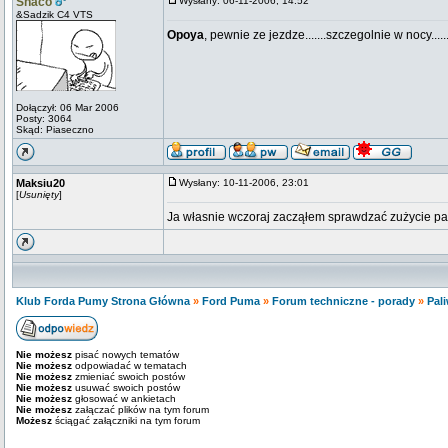
Snaco
Wysłany: 06-11-2006, 14:52
&Sadzik C4 VTS
Opoya
, pewnie ze jezdze.......szczegolnie w nocy...
Dołączył: 06 Mar 2006
Posty: 3064
Skąd: Piaseczno
Maksiu20
Wysłany: 10-11-2006, 23:01
[
Usunięty
]
Ja własnie wczoraj zacząłem sprawdzać zużycie pali
Klub Forda Pumy Strona Główna
»
Ford Puma
»
Forum techniczne - porady
»
Pali
Nie możesz
pisać nowych tematów
Nie możesz
odpowiadać w tematach
Nie możesz
zmieniać swoich postów
Nie możesz
usuwać swoich postów
Nie możesz
głosować w ankietach
Nie możesz
załączać plików na tym forum
Możesz
ściągać załączniki na tym forum