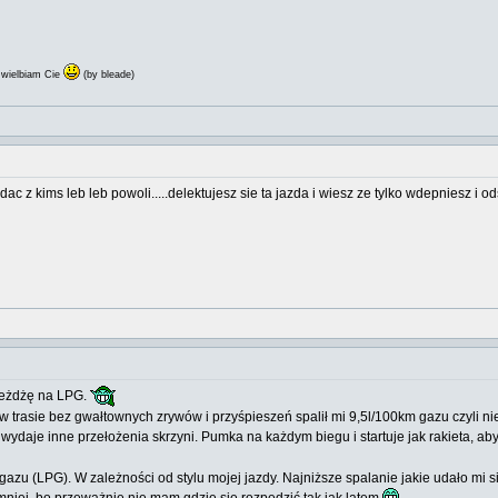
wielbiam Cie
(by bleade)
 jadac z kims leb leb powoli.....delektujesz sie ta jazda i wiesz ze tylko wdepniesz i od
jeżdżę na LPG.
rasie bez gwałtownych zrywów i przyśpieszeń spalił mi 9,5l/100km gazu czyli nie
wydaje inne przełożenia skrzyni. Pumka na każdym biegu i startuje jak rakieta, ab
azu (LPG). W zależności od stylu mojej jazdy. Najniższe spalanie jakie udało mi si