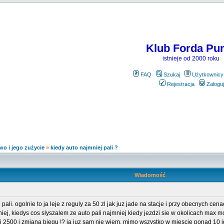
Klub Forda Pu
istnieje od 2000 roku
FAQ
Szukaj
Użytkownicy
Rejestracja
Zaloguj
wo i jego zużycie
»
kiedy auto najmniej pali ?
Wiadomość
pali. ogolnie to ja leje z reguly za 50 zl jak juz jade na stacje i przy obecnych c
niej, kiedys cos slyszalem ze auto pali najmniej kiedy jezdzi sie w okolicach ma
ej 2500 i zmiana biegu !? ja juz sam nie wiem. mimo wszystko w miescie ponad 10 id