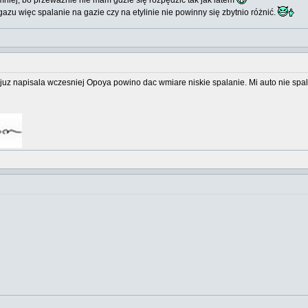
mniej, bo przeważnie nie mam gdzie się rozpędzić tak jak latem
u więc spalanie na gazie czy na etylinie nie powinny się zbytnio różnić.
z napisala wczesniej Opoya powino dac wmiare niskie spalanie. Mi auto nie spalilo 