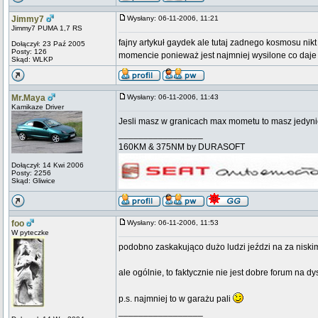
Jimmy7
Wysłany: 06-11-2006, 11:21
Jimmy7 PUMA 1,7 RS
fajny artykuł gaydek ale tutaj zadnego kosmosu nikt
Dołączył: 23 Paź 2005
Posty: 126
momencie ponieważ jest najmniej wysilone co daje
Skąd: WLKP
Mr.Maya
Wysłany: 06-11-2006, 11:43
Kamikaze Driver
Jesli masz w granicach max mometu to masz jedynie
_________________
160KM & 375NM by DURASOFT
Dołączył: 14 Kwi 2006
Posty: 2256
Skąd: Gliwice
foo
Wysłany: 06-11-2006, 11:53
W pyteczke
podobno zaskakująco dużo ludzi jeździ na za niskim 
ale ogólnie, to faktycznie nie jest dobre forum na
p.s. najmniej to w garażu pali
_________________