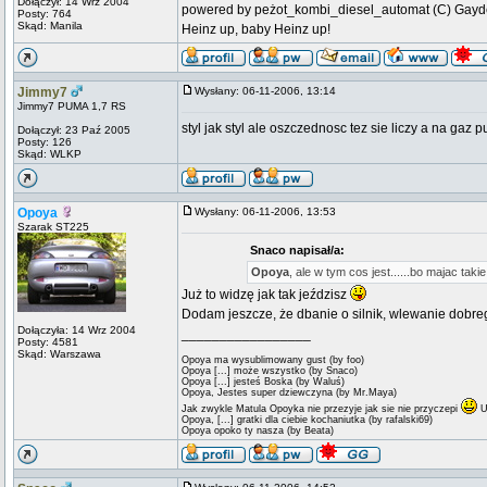
Dołączył: 14 Wrz 2004
powered by peżot_kombi_diesel_automat (C) Gayd
Posty: 764
Skąd: Manila
Heinz up, baby Heinz up!
Jimmy7
Wysłany: 06-11-2006, 13:14
Jimmy7 PUMA 1,7 RS
styl jak styl ale oszczednosc tez sie liczy a na gaz 
Dołączył: 23 Paź 2005
Posty: 126
Skąd: WLKP
Opoya
Wysłany: 06-11-2006, 13:53
Szarak ST225
Snaco napisał/a:
Opoya
, ale w tym cos jest......bo majac taki
Już to widzę jak tak jeździsz
Dodam jeszcze, że dbanie o silnik, wlewanie dobreg
Dołączyła: 14 Wrz 2004
_________________
Posty: 4581
Skąd: Warszawa
Opoya ma wysublimowany gust (by foo)
Opoya [...] może wszystko (by Snaco)
Opoya [...] jesteś Boska (by Waluś)
Opoya, Jestes super dziewczyna (by Mr.Maya)
Jak zwykle Matula Opoyka nie przezyje jak sie nie przyczepi
U
Opoya, [...] gratki dla ciebie kochaniutka (by rafalski69)
Opoya opoko ty nasza (by Beata)