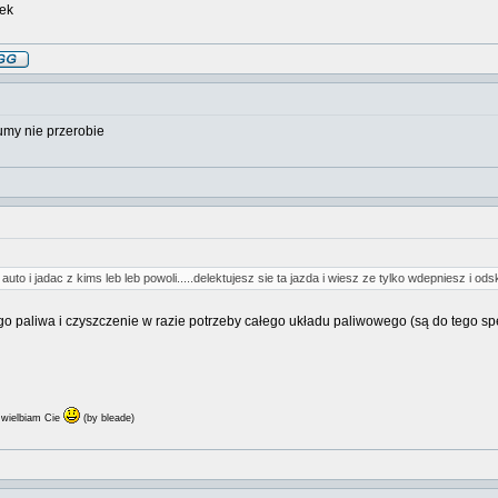
ek
pumy nie przerobie
e auto i jadac z kims leb leb powoli.....delektujesz sie ta jazda i wiesz ze tylko wdepniesz i od
o paliwa i czyszczenie w razie potrzeby całego układu paliwowego (są do tego spe
wielbiam Cie
(by bleade)