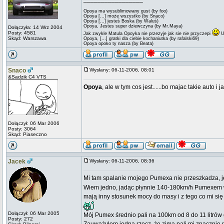
Opoya ma wysublimowany gust (by foo)
Opoya [...] może wszystko (by Snaco)
Opoya [...] jesteś Boska (by Waluś)
Opoya, Jestes super dziewczyna (by Mr.Maya)
Dołączyła: 14 Wrz 2004
Posty: 4581
Jak zwykle Matula Opoyka nie przezyje jak sie nie przyczepi
U
Skąd: Warszawa
Opoya, [...] gratki dla ciebie kochaniutka (by rafalski69)
Opoya opoko ty nasza (by Beata)
Snaco
Wysłany: 06-11-2006, 08:01
&Sadzik C4 VTS
Opoya
, ale w tym cos jest......bo majac takie auto i
Dołączył: 06 Mar 2006
Posty: 3064
Skąd: Piaseczno
Jacek
Wysłany: 06-11-2006, 08:36
Mi tam spalanie mojego Pumexa nie przeszkadza, 
Wiem jedno, jadąc płynnie 140-180km/h Pumexem w t
mają inny stosunek mocy do masy i z tego co mi się 
Dołączył: 06 Mar 2005
Mój Pumex średnio pali na 100km od 8 do 11 litrów g
Posty: 272