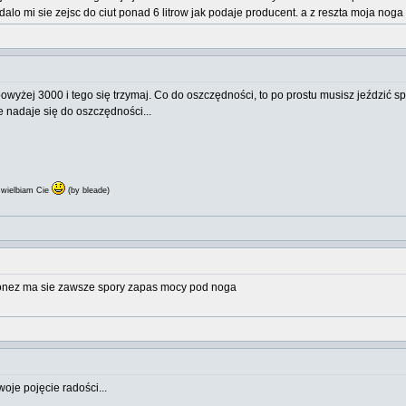
dalo mi sie zejsc do ciut ponad 6 litrow jak podaje producent. a z reszta moja noga
owyżej 3000 i tego się trzymaj. Co do oszczędności, to po prostu musisz jeździć
 nadaje się do oszczędności...
wielbiam Cie
(by bleade)
lonez ma sie zawsze spory zapas mocy pod noga
woje pojęcie radości...