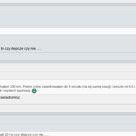
to czy depcze czy nie......
chałam 100 km. Potem znów zatankowałam do 4 strzału (na tej samej stacji) i weszło mi 6,5 l.
ek i wydech sportowy.
uswiadomisz.
li 10 i to czy depcze czy nie......