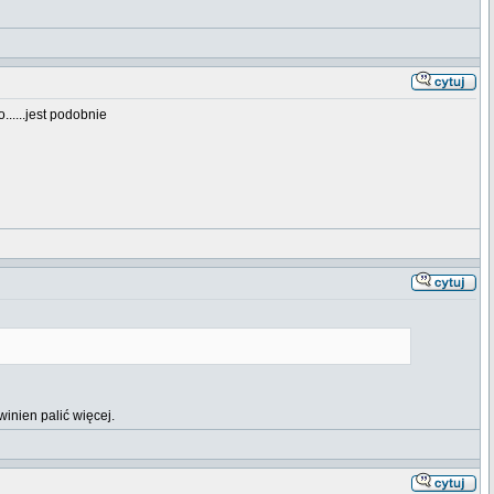
......jest podobnie
winien palić więcej.