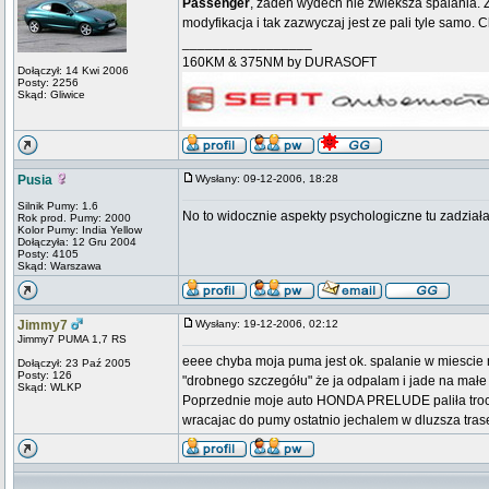
Passenger
, zaden wydech nie zwieksza spalania. Z
modyfikacja i tak zazwyczaj jest ze pali tyle samo.
_________________
160KM & 375NM by DURASOFT
Dołączył: 14 Kwi 2006
Posty: 2256
Skąd: Gliwice
Pusia
Wysłany: 09-12-2006, 18:28
Silnik Pumy: 1.6
No to widocznie aspekty psychologiczne tu zadziałały
Rok prod. Pumy: 2000
Kolor Pumy: India Yellow
Dołączyła: 12 Gru 2004
Posty: 4105
Skąd: Warszawa
Jimmy7
Wysłany: 19-12-2006, 02:12
Jimmy7 PUMA 1,7 RS
eeee chyba moja puma jest ok. spalanie w miescie n
Dołączył: 23 Paź 2005
Posty: 126
"drobnego szczegółu" że ja odpalam i jade na małe 
Skąd: WLKP
Poprzednie moje auto HONDA PRELUDE paliła troche 
wracajac do pumy ostatnio jechalem w dluzsza trase