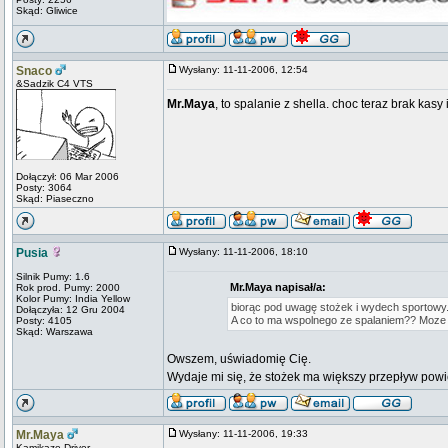
Skąd: Gliwice
Snaco
Wysłany: 11-11-2006, 12:54
&Sadzik C4 VTS
Mr.Maya
, to spalanie z shella. choc teraz brak kasy
Dołączył: 06 Mar 2006
Posty: 3064
Skąd: Piaseczno
Pusia
Wysłany: 11-11-2006, 18:10
Silnik Pumy: 1.6
Mr.Maya napisał/a:
Rok prod. Pumy: 2000
Kolor Pumy: India Yellow
biorąc pod uwagę stożek i wydech sportowy
Dołączyła: 12 Gru 2004
A co to ma wspolnego ze spalaniem?? Moze
Posty: 4105
Skąd: Warszawa
Owszem, uświadomię Cię.
Wydaje mi się, że stożek ma większy przepływ powiet
Mr.Maya
Wysłany: 11-11-2006, 19:33
Kamikaze Driver