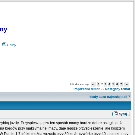
my
Grupy
Idź do strony:
«
1
2
3
4
5
6
7
»
Poprzedni temat
Następny temat
«»
kiedy auto najmniej pali ?
szybką jazdę. Przyspieszając w ten sposób mamy bardzo dobre osiągi i dużo
iana biegów przy maksymalnej macy, daje lepsze przyspieszenie, ale kosztem
W Pumie 1.7 trójkę można wrzucić przy 30 km/h, czwórkę przy 40, a piątkę przy