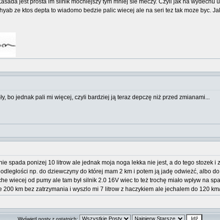
asada jest prosta im silnik mocniejszy tym mniej sie meczy. Czyli jak na wydechu u
 Chyab ze ktos depta to wiadomo bedzie palic wiecej ale na seri tez tak moze byc. 
, bo jednak pali mi więcej, czyli bardziej ją teraz depczę niż przed zmianami...
ie spada ponizej 10 litrow ale jednak moja noga lekka nie jest, a do tego stozek
odległości np. do dziewczyny do której mam 2 km i potem ją jadę odwieżć, albo do 
wiecej od pumy ale tam był silnik 2.0 16V wiec to też trochę miało wpływ na spa
 200 km bez zatrzymania i wyszlo mi 7 litrow z haczykiem ale jechalem do 120 km
Wyświetl posty z ostatnich: