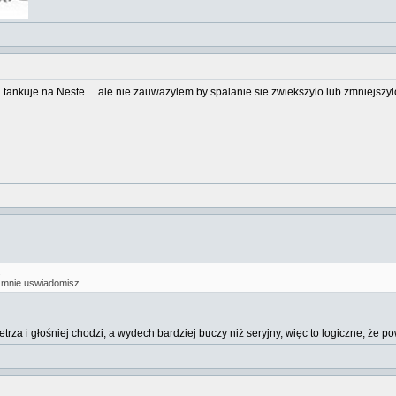
 i tankuje na Neste.....ale nie zauwazylem by spalanie sie zwiekszylo lub zmniejszylo
.
 mnie uswiadomisz.
rza i głośniej chodzi, a wydech bardziej buczy niż seryjny, więc to logiczne, że po