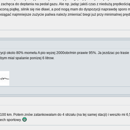
nik zachęca do deptania na pedał gazu. Ale np. jadąc jakiś czas z niedużą prędkośc
uconą piątkę, silnik się nie dławi, a pod nogą mam do dyspozycji naprawdę sporo 
osiągać najmniejsze zużycie paliwa należy zmieniać biegi już przy minimalnej prę
zycji okolo 80% mometu A pio wyzej 2000obr/min prawie 95%. Ja jezdzac po trasie 
bym mial spalanie ponizej 6 litrow.
100 km. Potem znów zatankowałam do 4 strzału (na tej samej stacji) i weszło mi 6,5 
dech sportowy.