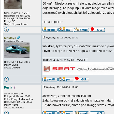
50 km/h. Niezbyt często mi się to udaje, bo ten sil
daje mi frajdę, że jadąc np. 60 km/h mogę mieć wrz
poszczególnych biegach, jak też zalecenie, że aby 
Silnik Pumy: 1.7 VCT
Rok prod. Pumy: 1999
_________________
Dołączył: 28 Sie 2006
Posty: 50
Huna to jest to!
Skąd: Częstochowa
Mr.Maya
Wysłany: 11-11-2006, 10:32
Kamikaze Driver
whisker
, Tylko ze przy 1500obr/min masz do dysko
i bym po niej nie jezdizl z noga w podlodze to moze 
_________________
160KM & 375NM by DURASOFT
Dołączył: 14 Kwi 2006
Posty: 2256
Skąd: Gliwice
Pusia
Wysłany: 11-11-2006, 12:05
Silnik Pumy: 1.6
Ja wczoraj zrobiłam test na 100 km.
Rok prod. Pumy: 2000
Kolor Pumy: India Yellow
Zatankowałam do 4 strzału pistoletu i przejechałam 
Dołączyła: 12 Gru 2004
Posty: 4105
Chyba nawet nieźle, biorąc pod uwagę stożek i wy
Skąd: Warszawa