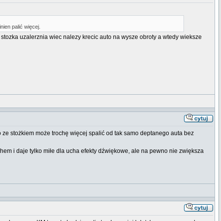
ien palić więcej.
k stozka uzalerznia wiec nalezy krecic auto na wysze obroty a wtedy wieksze
to ze stożkiem może trochę więcej spalić od tak samo deptanego auta bez
hem i daje tylko miłe dla ucha efekty dźwiękowe, ale na pewno nie zwiększa