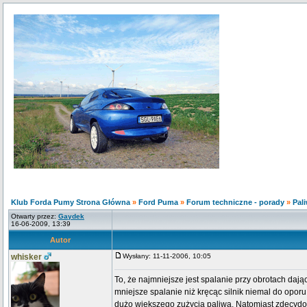
Klub Forda Pumy Strona Główna
»
Ford Puma
»
Forum techniczne - porady
»
Pali
Otwarty przez:
Gaydek
16-06-2009, 13:39
Autor
whisker
Wysłany: 11-11-2006, 10:05
To, że najmniejsze jest spalanie przy obrotach da
mniejsze spalanie niż kręcąc silnik niemal do opo
dużo większego zużycia paliwa. Natomiast zdecydowa