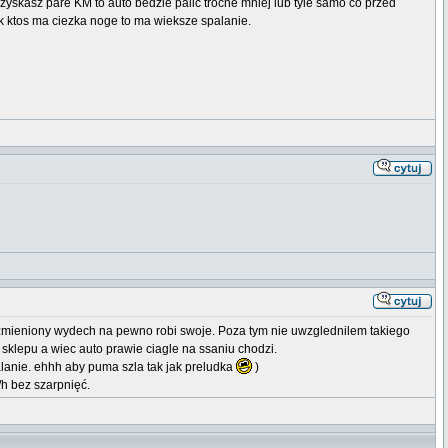
zyskasz pare KM to auto bedzie palic troche mniej lub tyle samo co przed
Jak ktos ma ciezka noge to ma wieksze spalanie.
 i zmieniony wydech na pewno robi swoje. Poza tym nie uwzglednilem takiego
sklepu a wiec auto prawie ciagle na ssaniu chodzi.
lanie. ehhh aby puma szla tak jak preludka
)
/h bez szarpnięć.