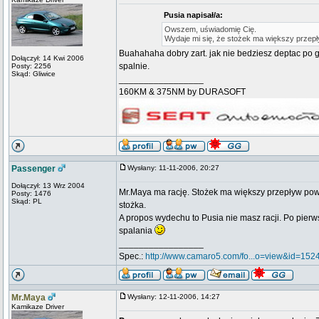
Pusia napisał/a:
Owszem, uświadomię Cię.
Wydaje mi się, że stożek ma większy przepływ
Buahahaha dobry zart. jak nie bedziesz deptac po ga
Dołączył: 14 Kwi 2006
spalnie.
Posty: 2256
Skąd: Gliwice
_________________
160KM & 375NM by DURASOFT
Passenger
Wysłany: 11-11-2006, 20:27
Dołączył: 13 Wrz 2004
Mr.Maya ma rację. Stożek ma większy przepływ powie
Posty: 1476
Skąd: PL
stożka.
A propos wydechu to Pusia nie masz racji. Po pier
spalania
_________________
Spec.:
http://www.camaro5.com/fo...o=view&id=152
Mr.Maya
Wysłany: 12-11-2006, 14:27
Kamikaze Driver