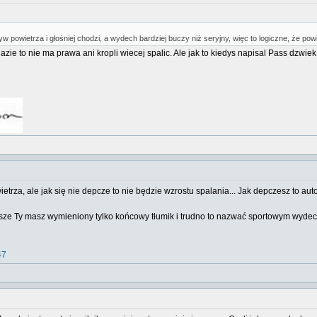
 powietrza i głośniej chodzi, a wydech bardziej buczy niż seryjny, więc to logiczne, że powin
zie to nie ma prawa ani kropli wiecej spalic. Ale jak to kiedys napisal Pass dzwie
trza, ale jak się nie depcze to nie będzie wzrostu spalania... Jak depczesz to au
wsze Ty masz wymieniony tylko końcowy tłumik i trudno to nazwać sportowym wydec
47