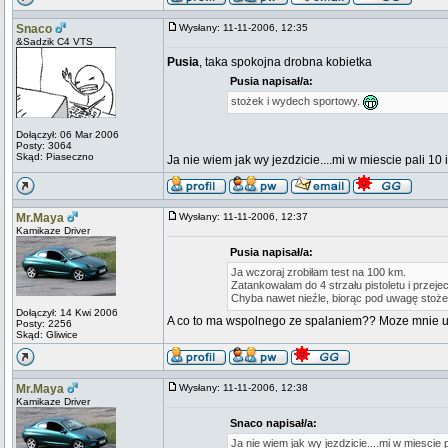
Snaco
Wysłany: 11-11-2006, 12:35
&Sadzik C4 VTS
Pusia
, taka spokojna drobna kobietka
Pusia napisał/a:
stożek i wydech sportowy.
Dołączył: 06 Mar 2006
Posty: 3064
Skąd: Piaseczno
Ja nie wiem jak wy jezdzicie....mi w miescie pali 10 i 
Mr.Maya
Wysłany: 11-11-2006, 12:37
Kamikaze Driver
Pusia napisał/a:
Ja wczoraj zrobiłam test na 100 km.
Zatankowałam do 4 strzału pistoletu i przeje
Chyba nawet nieźle, biorąc pod uwagę stoż
Dołączył: 14 Kwi 2006
A co to ma wspolnego ze spalaniem?? Moze mnie 
Posty: 2256
Skąd: Gliwice
Mr.Maya
Wysłany: 11-11-2006, 12:38
Kamikaze Driver
Snaco napisał/a:
Ja nie wiem jak wy jezdzicie....mi w miescie pa