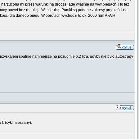
ią narzuconą mi przez warunki na drodze jadę właśnie na w/w biegach. I to też
mocy nawet bez redukcji. W instrukcji Pumki są podane zakresy prędkości na
dkości dla danego biegu. W obrotach wychodzi to ok. 2000 rpm AFAIR.
uzyskalem spalnie namniejsze na pozuomie 6.2 litra. gdyby nie bylo autostrady
l. (cykl mieszany).