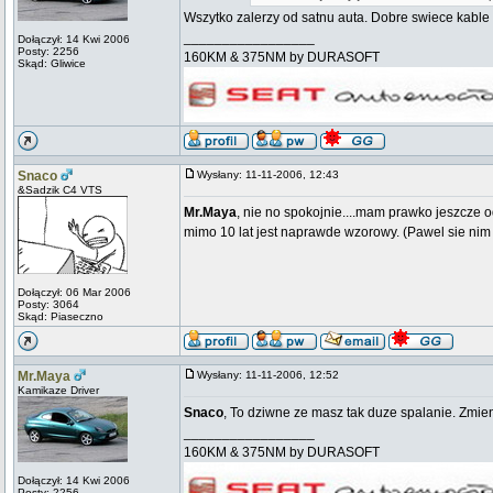
Wszytko zalerzy od satnu auta. Dobre swiece kable d
_________________
Dołączył: 14 Kwi 2006
Posty: 2256
160KM & 375NM by DURASOFT
Skąd: Gliwice
Snaco
Wysłany: 11-11-2006, 12:43
&Sadzik C4 VTS
Mr.Maya
, nie no spokojnie....mam prawko jeszcze
mimo 10 lat jest naprawde wzorowy. (Pawel sie nim
Dołączył: 06 Mar 2006
Posty: 3064
Skąd: Piaseczno
Mr.Maya
Wysłany: 11-11-2006, 12:52
Kamikaze Driver
Snaco
, To dziwne ze masz tak duze spalanie. Zmien
_________________
160KM & 375NM by DURASOFT
Dołączył: 14 Kwi 2006
Posty: 2256