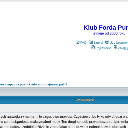
Klub Forda Pu
istnieje od 2000 roku
FAQ
Szukaj
Użytkownicy
Rejestracja
Zaloguj
wo i jego zużycie
»
kiedy auto najmniej pali ?
Wiadomość
jących największy moment, to częściowo prawda. Częściowo, bo tylko gdy chodzi o 
ru w celu osiągnięcia maksymalnej mocy. Ten drugi sposób przyspieszania, tzn. zm
nie najoszczędniej jeździ się zmieniając biegi przy jak najmniejszych obrotach. 