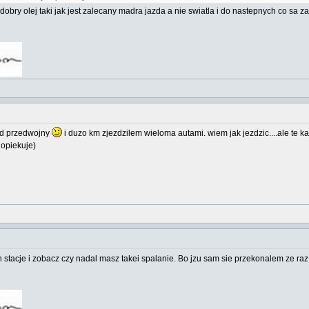
obry olej taki jak jest zalecany madra jazda a nie swiatla i do nastepnych co sa za
 od przedwojny
i duzo km zjezdzilem wieloma autami. wiem jak jezdzic....ale te kab
 opiekuje)
 stacje i zobacz czy nadal masz takei spalanie. Bo jzu sam sie przekonalem ze raz 