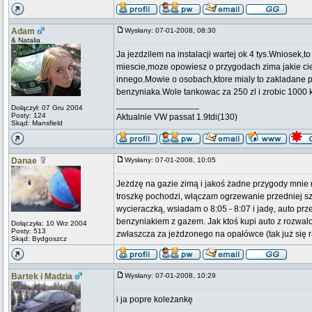
Adam
Wysłany: 07-01-2008, 08:30
& Natalia
Ja jezdzilem na instalacji wartej ok 4 tys.Wniosek,
miescie,moze opowiesz o przygodach zima jakie ci
innego.Mowie o osobach,ktore mialy to zakladane pr
benzyniaka.Wole tankowac za 250 zl i zrobic 1000 k
_________________
Dołączył: 07 Gru 2004
Posty: 124
Aktualnie VW passat 1.9tdi(130)
Skąd: Mansfield
Danae
Wysłany: 07-01-2008, 10:05
Jeżdzę na gazie zimą i jakoś żadne przygody mnie
troszkę pochodzi, włączam ogrzewanie przedniej sz
wycieraczką, wsiadam o 8:05 - 8:07 i jadę, auto prz
benzyniakiem z gazem. Jak ktoś kupi auto z rozwalon
Dołączyła: 10 Wrz 2004
Posty: 513
zwłaszcza za jeżdzonego na opałówce (tak już się r
Skąd: Bydgoszcz
Bartek i Madzia
Wysłany: 07-01-2008, 10:29
i ja popre koleżankę