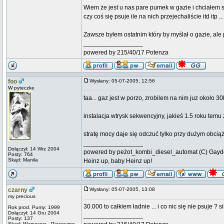
Wiem że jest u nas pare pumek w gazie i chciałem s
czy coś się psuje ile na nich przejechaliście itd itp ...
Zawsze byłem ostatnim który by myślał o gazie, al
_________________
powered by 215/40/17 Potenza
foo
Wysłany: 05-07-2005, 12:56
W pyteczke
taa... gaz jest w porzo, zrobilem na nim juz około 3
instalacja wtrysk sekwencyjny, jakieś 1.5 roku temu
stratę mocy daje się odczuć tylko przy dużym obciąż
_________________
Dołączył: 14 Wrz 2004
powered by peżot_kombi_diesel_automat (C) Gayd
Posty: 764
Skąd: Manila
Heinz up, baby Heinz up!
czarny
Wysłany: 05-07-2005, 13:08
my precious
30.000 to całkiem ładnie ... i co nic się nie psuje ?
Rok prod. Pumy: 1999
Dołączył: 14 Gru 2004
_________________
Posty: 137
Skąd: Warszawa - Piaseczno