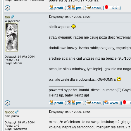
powered by 215/40/17 Potenza
foo
Wysłany: 05-07-2005, 13:29
W pyteczke
silnik w porzo
straty dynamiki raczej nie czuję poza dość 'extrema
dodatkowe koszty: trzeba robić przeglądy, częsciej 
Dołączył: 14 Wrz 2004
średnie spalanie ciut wyższe niż na benzie (9.5/100
Posty: 764
Skąd: Manila
acha, im silnik młodszy, tym lepiej.. gaz nie ma nag
p.s. ale zyski dla środowiska... OGROMNE
_________________
powered by peżot_kombi_diesel_automat (C) Gayd
Heinz up, baby Heinz up!
Nicco
Wysłany: 05-07-2005, 13:55
ema puma
mimo, że wściekam sie na swoją instalacje 2-giej g
Dołączył: 19 Wrz 2004
Posty: 146
kolejnej naprawy samochodu rozbijam się astrą 2 z 
Skąd: Warszawa