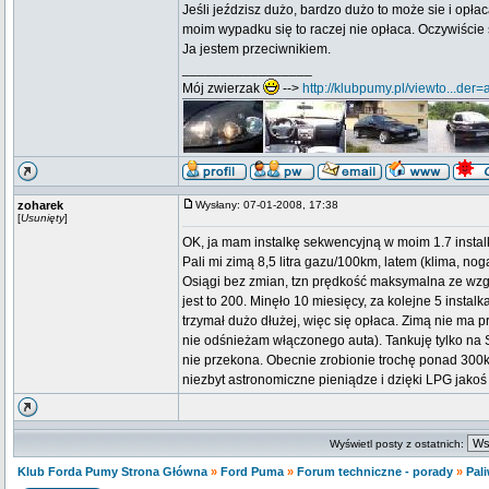
Jeśli jeździsz dużo, bardzo dużo to może sie i opłac
moim wypadku się to raczej nie opłaca. Oczywiście 
Ja jestem przeciwnikiem.
_________________
Mój zwierzak
-->
http://klubpumy.pl/viewto...der
zoharek
Wysłany: 07-01-2008, 17:38
[
Usunięty
]
OK, ja mam instalkę sekwencyjną w moim 1.7 instalk
Pali mi zimą 8,5 litra gazu/100km, latem (klima, no
Osiągi bez zmian, tzn prędkość maksymalna ze wzgl
jest to 200. Minęło 10 miesięcy, za kolejne 5 instal
trzymał dużo dłużej, więc się opłaca. Zimą nie ma 
nie odśnieżam włączonego auta). Tankuję tylko na Sta
nie przekona. Obecnie zrobionie trochę ponad 300k
niezbyt astronomiczne pieniądze i dzięki LPG jakoś 
Wyświetl posty z ostatnich:
Klub Forda Pumy Strona Główna
»
Ford Puma
»
Forum techniczne - porady
»
Pali