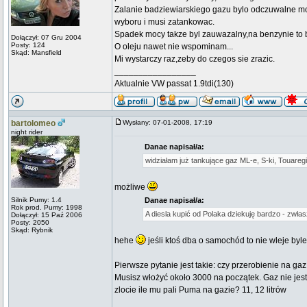
Zalanie badziewiarskiego gazu bylo odczuwalne mom
wyboru i musi zatankowac.
Spadek mocy takze byl zauwazalny,na benzynie to 
Dołączył: 07 Gru 2004
Posty: 124
O oleju nawet nie wspominam...
Skąd: Mansfield
Mi wystarczy raz,zeby do czegos sie zrazic.
_________________
Aktualnie VW passat 1.9tdi(130)
bartolomeo
Wysłany: 07-01-2008, 17:19
night rider
Danae napisał/a:
widziałam już tankujące gaz ML-e, S-ki, Touaregi
możliwe
Silnik Pumy: 1.4
Danae napisał/a:
Rok prod. Pumy: 1998
A diesla kupić od Polaka dziekuję bardzo - zwł
Dołączył: 15 Paź 2006
Posty: 2050
Skąd: Rybnik
hehe
jeśli ktoś dba o samochód to nie wleje byl
Pierwsze pytanie jest takie: czy przerobienie na ga
Musisz włożyć około 3000 na początek. Gaz nie jes
zlocie ile mu pali Puma na gazie? 11, 12 litrów