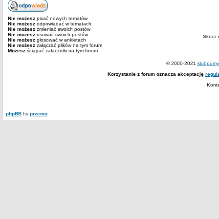
Nie możesz
pisać nowych tematów
Nie możesz
odpowiadać w tematach
Nie możesz
zmieniać swoich postów
Nie możesz
usuwać swoich postów
Skocz 
Nie możesz
głosować w ankietach
Nie możesz
załączać plików na tym forum
Możesz
ściągać załączniki na tym forum
© 2000-2021
klubpumy.
Korzystanie z forum oznacza akceptację
regul
Kont
phpBB
by
przemo