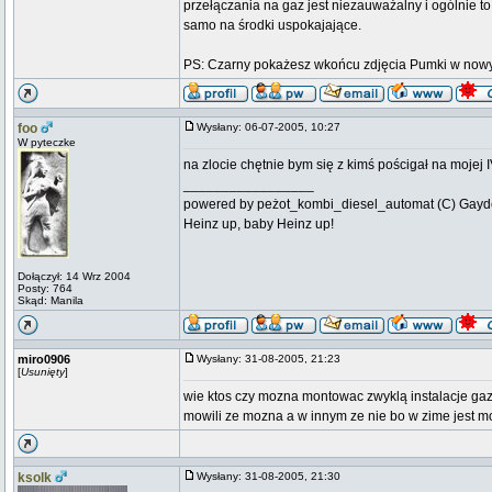
przełączania na gaz jest niezauważalny i ogólnie to 
samo na środki uspokajające.
PS: Czarny pokażesz wkońcu zdjęcia Pumki w now
foo
Wysłany: 06-07-2005, 10:27
W pyteczke
na zlocie chętnie bym się z kimś pościgał na mojej 
_________________
powered by peżot_kombi_diesel_automat (C) Gayd
Heinz up, baby Heinz up!
Dołączył: 14 Wrz 2004
Posty: 764
Skąd: Manila
miro0906
Wysłany: 31-08-2005, 21:23
[
Usunięty
]
wie ktos czy mozna montowac zwyklą instalacje ga
mowili ze mozna a w innym ze nie bo w zime jest m
ksolk
Wysłany: 31-08-2005, 21:30