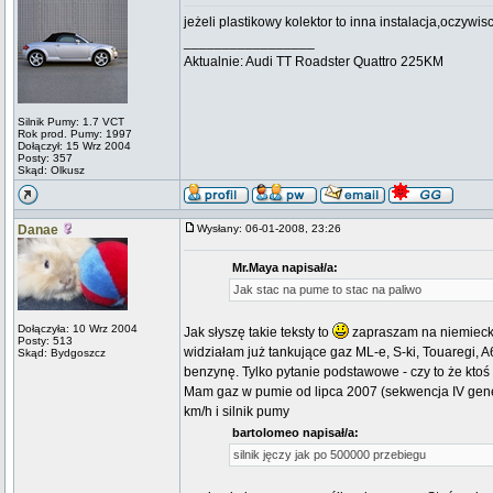
jeżeli plastikowy kolektor to inna instalacja,oczywi
_________________
Aktualnie: Audi TT Roadster Quattro 225KM
Silnik Pumy: 1.7 VCT
Rok prod. Pumy: 1997
Dołączył: 15 Wrz 2004
Posty: 357
Skąd: Olkusz
Danae
Wysłany: 06-01-2008, 23:26
Mr.Maya napisał/a:
Jak stac na pume to stac na paliwo
Dołączyła: 10 Wrz 2004
Jak słyszę takie teksty to
zapraszam na niemieckie
Posty: 513
widziałam już tankujące gaz ML-e, S-ki, Touaregi, A6
Skąd: Bydgoszcz
benzynę. Tylko pytanie podstawowe - czy to że ktoś
Mam gaz w pumie od lipca 2007 (sekwencja IV gene
km/h i silnik pumy
bartolomeo napisał/a:
silnik jęczy jak po 500000 przebiegu