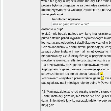
wcale nie jęczy, a wręcz ślicznie mruczy. Stać mnie
pewnie było na drugą pumę za pieniądze z różnicy
dochodzą wypady na wakacje, Sylwester, na benzyn
nawet jeśli silnik
bartolomeo napisał/a:
silnik na gazie dostanie w dup*
dostanie w dup*
to stać mnie będzie na jego wymianę i na jeszcze pa
puma ostatnio przed wyjazdem Sylwestrowym miała 
jednoznaczna odpowiedź stacji diagnostycznej to że
Gaz zakładaliśmy w dobrej firmie, posiadającej cer
że przy dobrej instalacji i normalnym użytkowaniu ni
nieodczuwalny. Czuć lekką różnicę w przyspieszeniu
(notabene również shell) nie czuć żadnej różnicy w p
Dla przeciwników gazu jedno podstawowe pytanie - cz
Kupując auto z gazem również można je sprawdzić czy
sprawdzenie co i jak, no bo chyba nas stać
Pozdrawiam wszystkich przeciwników gazu
zwła
patrzą jak raz na 3 miesiące leję do pełna V-Power
PS. Mam nadzieję, że choć troszkę rozwieje stereoty
Dobrej instalacji gazowej nie trzeba się bać - jeżel
dziać. I nie mówię to tylko na przykładzie mojego au
mają gaz.