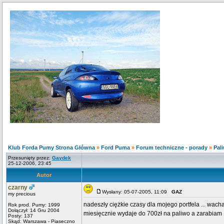
Klub Forda Pumy Strona Główna
»
Ford Puma
»
Forum techniczne - porady
»
Pali
Przesunięty przez:
Gaydek
25-12-2006, 23:45
Autor
czarny
Wysłany: 05-07-2005, 11:09
GAZ
my precious
nadeszły ciężkie czasy dla mojego portfela ... wacha
Rok prod. Pumy: 1999
Dołączył: 14 Gru 2004
miesięcznie wydaje do 700zł na paliwo a zarabia
Posty: 137
Skąd: Warszawa - Piaseczno