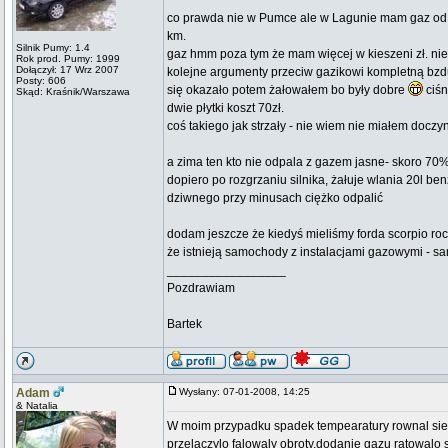
co prawda nie w Pumce ale w Lagunie mam gaz od n
km.
Silnik Pumy: 1.4
gaz hmm poza tym że mam więcej w kieszeni zł. nie w
Rok prod. Pumy: 1999
Dołączył: 17 Wrz 2007
kolejne argumenty przeciw gazikowi kompletną bzdur
Posty: 606
się okazało potem żałowałem bo były dobre
ciśn
Skąd: Kraśnik/Warszawa
dwie płytki koszt 70zł.
coś takiego jak strzały - nie wiem nie miałem doczy
a zima ten kto nie odpala z gazem jasne- skoro 70
dopiero po rozgrzaniu silnika, żałuje wlania 20l ben
dziwnego przy minusach ciężko odpalić
dodam jeszcze że kiedyś mieliśmy forda scorpio ro
że istnieją samochody z instalacjami gazowymi - sa
_________________
Pozdrawiam
Bartek
Adam
Wysłany: 07-01-2008, 14:25
& Natalia
W moim przypadku spadek tempearatury rownal sie z
przelaczylo falowaly obroty,dodanie gazu ratowalo s