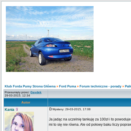
Klub Forda Pumy Strona Główna
»
Ford Puma
»
Forum techniczne - porady
»
Pali
Przesunięty przez:
Gaydek
29-03-2015, 12:34
Autor
Kania
Wysłany: 29-03-2015, 17:08
Ja jadąc na uczelnię tankuję za 100zł i to powoduje, 
mi to się nie równa. Ale od połowy baku liczy popra
_________________