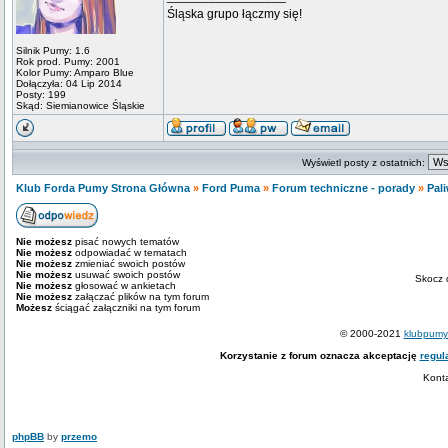
Śląska grupo łączmy się!
Silnik Pumy: 1.6
Rok prod. Pumy: 2001
Kolor Pumy: Amparo Blue
Dołączyła: 04 Lip 2014
Posty: 199
Skąd: Siemianowice Śląskie
Wyświetl posty z ostatnich:
Klub Forda Pumy Strona Główna
»
Ford Puma
»
Forum techniczne - porady
»
Pali
Nie możesz
pisać nowych tematów
Nie możesz
odpowiadać w tematach
Nie możesz
zmieniać swoich postów
Nie możesz
usuwać swoich postów
Skocz 
Nie możesz
głosować w ankietach
Nie możesz
załączać plików na tym forum
Możesz
ściągać załączniki na tym forum
© 2000-2021
klubpumy.
Korzystanie z forum oznacza akceptację
regul
Kont
phpBB
by
przemo