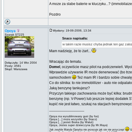
A moze za slabe baterie w kluczyku...? (immobilaizer
Pozdro
Opoya
Wysłany: 19-06-2006, 13:34
Szarak ST225
Snaco napisał/a:
w takim razie musisz chyba jednak ten gaz zal
Mam nadzieję, że to żart...
Wracając do tematu.
Dołączyła: 14 Wrz 2004
Posty: 4581
Domel
, oczywiście masz pilot na podczerwień. Wy
Skąd: Warszawa
Wprawdzie używanie IR może denerwować (bo trzeba 
samochodem
Też mam IR i bardzo sobie chwal
Co do silnika: to nie immoblilizer - auto nie odpa
Jaką benzynę tankujesz?
Przyczyn takiego zachowania może być kilka: brudn
benzynę (np. V-Power) lub jeszcze lepiej dodatek 
kupić nie jest łatwo, szukaj na stacjach benyznowy
_________________
Opoya ma wysublimowany gust (by foo)
Opoya [...] może wszystko (by Snaco)
Opoya [...] jesteś Boska (by Waluś)
Opoya, Jestes super dziewczyna (by Mr.Maya)
Jak zwykle Matula Opoyka nie przezyje jak sie nie przyczepi
U