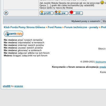
Jak zwykle Matula Opoyka nie przezyje jak sie nie przyczepi
U
Opoya, [...] gratki dla ciebie kochaniutka (by rafalski69)
Opoya opoko ty nasza (by Beata)
Wyświetl posty z ostatnich:
Klub Forda Pumy Strona Główna
»
Ford Puma
»
Forum techniczne - porady
»
Pro
Nie możesz
pisać nowych tematów
Nie możesz
odpowiadać w tematach
Nie możesz
zmieniać swoich postów
Nie możesz
usuwać swoich postów
Skocz 
Nie możesz
głosować w ankietach
Nie możesz
załączać plików na tym forum
Możesz
ściągać załączniki na tym forum
© 2000-2021
klubpumy.
Korzystanie z forum oznacza akceptację
regul
Kont
phpBB
by
przemo