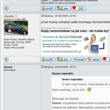
Opoya, [...] gratki dla ciebie kochaniutka (by rafalski69)
Opoya opoko ty nasza (by Beata)
Agunia
Wysłany: 19-06-2006, 13:53
Gumiś To Fajny Miś
ja też muszę zamykać autko trzymając kluczuk blizk
_________________
Rajdy samochodowe są jak seks - nie trzeba być 
Kolor Pumy: Panther Black
Dołączyła: 18 Paź 2005
Posty: 2239
Skąd: HoLLyŁódź
Domel
Wysłany: 19-06-2006, 15:01
[
Usunięty
]
Opoya napisał/a:
Snaco napisał/a:
w takim razie musisz chyba jednak ten
Mam nadzieję, że to żart...
Wracając do tematu.
Domel
, oczywiście masz pilota na podcze
zmiana na radiowy. Wprawdzie używanie IR 