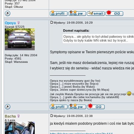
Dołączył: 15 Wrz 2004
Posty: 357
Skąd: Olkusz
Opoya
Wysłany: 19-06-2006, 16:29
Szarak ST225
Domel napisał/a:
Opoya... ale gdyby to był układ paliwowy to silni
Gdyby to były kable WN silnik też by kręcił...
Symptomy opisane w Twoim pierwszym poście wskazuj
Dołączyła: 14 Wrz 2004
Posty: 4581
Skąd: Warszawa
Sam, jeśli nie masz doświadczenia, lepiej nie ruszaj
I wybierz się do serwisu - widać nasza wiedza nie je
_________________
Opoya ma wysublimowany gust (by foo)
Opoya [...] może wszystko (by Snaco)
Opoya [...] jesteś Boska (by Waluś)
Opoya, Jestes super dziewczyna (by Mr.Maya)
Jak zwykle Matula Opoyka nie przezyje jak sie nie przyczepi
U
Opoya, [...] gratki dla ciebie kochaniutka (by rafalski69)
Opoya opoko ty nasza (by Beata)
Bacha
Wysłany: 19-06-2006, 22:38
& Łasia
ja kiedyś mialem podobny problem i coś nie tak by
_________________