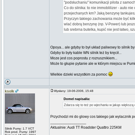
"podsłuchaniu" komunikacji pilota z sam
Co do silnika: to nie immoblilizer - auto 
przejechanych km? Jaką benzynę tankujes
Przyczyn takiego zachowania może być kilk
wlać dobrą benzynę (np. V-Power) lub jesz
lub srebrna butelka, kupić nie jest łatwo,
Opoya... ale gdyby to był układ paliwowy to silnik by
Gdyby to były kable WN silnik też by kręcił...
Moze jest cos poprostu z rozrusznikiem...
Może to głupie pytanie ale w którym miejscu w Pumie
Wielkie dzieki wszystkim za pomoc
ksolk
Wysłany: 19-06-2006, 15:48
Domel napisał/a:
Zdarza się to też po wjechaniu w jakąs większą
Przychodzi mi do glowy cos takiego jak wylacznik
_________________
Aktualnie: Audi TT Roadster Quattro 225KM
Silnik Pumy: 1.7 VCT
Rok prod. Pumy: 1997