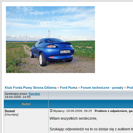
Klub Forda Pumy Strona Główna
»
Ford Puma
»
Forum techniczne - porady
»
Pro
Zamknięty przez:
Gaydek
19-04-2009, 14:55
Autor
Domel
Wysłany: 19-06-2006, 09:25
Problem z odpaleniem, gaś
[
Usunięty
]
Witam wszystkich serdecznie,
Szukając odpowiedzi na to co dzieje się z autkiem t