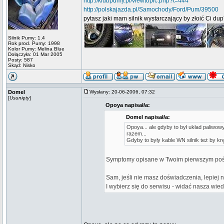
http://klubpumy.pl/viewtopic.php?t=444
http://polskajazda.pl/Samochody/Ford/Pum/39500
pytasz jaki mam silnik wystarczający by złoić Ci du
Silnik Pumy: 1.4
Rok prod. Pumy: 1998
Kolor Pumy: Melina Blue
Dołączyła: 01 Mar 2005
Posty: 587
Skąd: Nisko
Domel
Wysłany: 20-06-2006, 07:32
[
Usunięty
]
Opoya napisał/a:
Domel napisał/a:
Opoya... ale gdyby to był układ paliwowy 
razem...
Gdyby to były kable WN silnik też by kręc
Symptomy opisane w Twoim pierwszym poście
Sam, jeśli nie masz doświadczenia, lepiej n
I wybierz się do serwisu - widać nasza wied