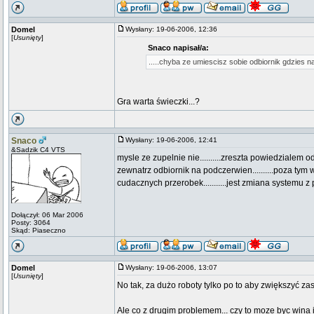
Domel
Wysłany: 19-06-2006, 12:36
[
Usunięty
]
Snaco napisał/a:
.....chyba ze umiescisz sobie odbiornik gdzies na
Gra warta świeczki...?
Snaco
Wysłany: 19-06-2006, 12:41
&Sadzik C4 VTS
mysle ze zupelnie nie..........zreszta powiedzialem
zewnatrz odbiornik na podczerwien..........poza ty
cudacznych przerobek...........jest zmiana systemu z podczer
Dołączył: 06 Mar 2006
Posty: 3064
Skąd: Piaseczno
Domel
Wysłany: 19-06-2006, 13:07
[
Usunięty
]
No tak, za dużo roboty tylko po to aby zwiększyć z
Ale co z drugim problemem... czy to moze byc wina 