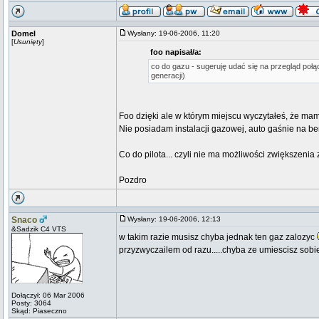
Domel
Wysłany: 19-06-2006, 11:20
[
Usunięty
]
foo napisał/a:
co do gazu - sugeruję udać się na przegląd połą
generacji)
Foo dzięki ale w którym miejscu wyczytałeś, że mam
Nie posiadam instalacji gazowej, auto gaśnie na ben
Co do pilota... czyli nie ma możliwości zwiększenia
Pozdro
Snaco
Wysłany: 19-06-2006, 12:13
&Sadzik C4 VTS
w takim razie musisz chyba jednak ten gaz zalozyc
przyzwyczailem od razu.....chyba ze umiescisz sobie 
Dołączył: 06 Mar 2006
Posty: 3064
Skąd: Piaseczno