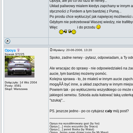
Opoya, ale po co od razu te nerwy...
Układ paliwowy mialem kiedys zapchany w innym autk
styczności z Fordem a tym bardziej z Pumą...
Po prostu chce wykluczyć jak najwięcej możliwości
Gdybym nie potrzebował Waszej wiedzy, nie trafiłb
Więc
i do przodu
Opoya
Wysłany: 20-06-2006, 13:20
Szarak ST225
Spoko, zadne nerwy - pytasz, odpowiadam, a Ty odr
Ale wracajac do sprawy - nie odpowiedziałeś na ża
aucie, tym bardziej możemy pomóc.
Kolejna sprawa - to, że miałeś w innym aucie zapch
Dołączyła: 14 Wrz 2004
mogąĂÂ być inne, a układ zapchany w innym miejscu.
Posty: 4581
Skąd: Warszawa
Powiem tak - po wykluczeniu wszystkiego co może da
jakiegoś serwisu. Szkoda auta katować taką usterką.
"szukaj"...
PS. jeszcze jedno - po co cytujesz
cały
mój post?
_________________
Opoya ma wysublimowany gust (by foo)
Opoya [...] może wszystko (by Snaco)
Opoya [...] jesteś Boska (by Waluś)
Opoya, Jestes super dziewczyna (by Mr.Maya)