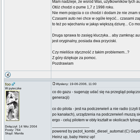
Mam nadzieje, że wsród Was, użytkowników tych a
Otóż chodzi o pume 1,7 z 1998 roku.
Nie mem pojęcia o co chodzi i dodam że nie znam s
Czasami auto nei chce w ogóle kręcić... czasami zapal
to też po wjechaniu w jakąs większą dziurę... Co m
Druga sprawa to zasięg kluczyka... aby zamknąc aut
jest oryginalny, posiada dwa przyciski.
Czy mieliśce styczność z takim problemem...?
Z góry dziękuje za pomoc.
Pozdrawiam
foo
Wysłany: 19-06-2006, 11:00
W pyteczke
co do gazu - sugeruję udać się na przegląd połączon
generacji)
co do pilota - jest na podczerwień a nie radio (czyli
po kanałach), urządzenia na podczerwień muszą się
ergo - celuj pilotem w obły kształt w okolicach tylne
_________________
Dołączył: 14 Wrz 2004
Posty: 764
powered by peżot_kombi_diesel_automat (C) Gayd
Skąd: Manila
Heinz up, baby Heinz up!