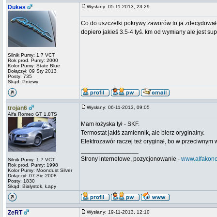
Dukes
Wysłany: 05-11-2013, 23:29
Co do uszczelki pokrywy zaworów to ja zdecydował
dopiero jakieś 3.5-4 tyś. km od wymiany ale jest su
Silnik Pumy: 1.7 VCT
Rok prod. Pumy: 2000
Kolor Pumy: State Blue
Dołączył: 09 Sty 2013
Posty: 735
Skąd: Pniewy
trojan6
Wysłany: 06-11-2013, 09:05
Alfa Romeo GT 1.8TS
Mam łożyska tył - SKF.
Termostat jakiś zamiennik, ale bierz oryginalny.
Elektrozawór raczej też oryginał, bo w przeciwnym 
_________________
Strony internetowe, pozycjonowanie -
www.alfakonc
Silnik Pumy: 1.7 VCT
Rok prod. Pumy: 1998
Kolor Pumy: Moondust Silver
Dołączył: 07 Sie 2008
Posty: 1830
Skąd: Białystok, Łapy
ZeRT
Wysłany: 19-11-2013, 12:10