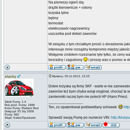
Na pierwszy ogień idą:
drążki kierownicze + osłony
łożyska tylne
bębny
termostat
elektrozawór nagrzewnicy
uszczelka pod dekiel zaworów
W związku z tym chciałbym prosić o doradzenie jak
interesuje mnie rozsądny kompromis między jakośc
Wstępnie zrobiłem rozeznanie tyle tylko, że ceny w
bezradny i zagubiony
i proszę was o pomoc w do
sharky
Wysłany: 05-11-2013, 23:25
Dobre łożyska są firmy SKF - warto w nie zainwestow
zaworów też bym chyba wziął oryginał, chociaż ta
zamienniki raczej bym nie polecił HP (Hans Pries).
_________________
Silnik Pumy: 1.4
Rok prod. Pumy: 1998
Ten, co opatentował podświetlany schowek.
htt
Kolor Pumy: Radiant Red
Dołączył: 05 Sty 2008
Posty: 992
Sprawdź swoją Pumę po numerze VIN:
http://klub
Skąd: Kalisz/Opatówek