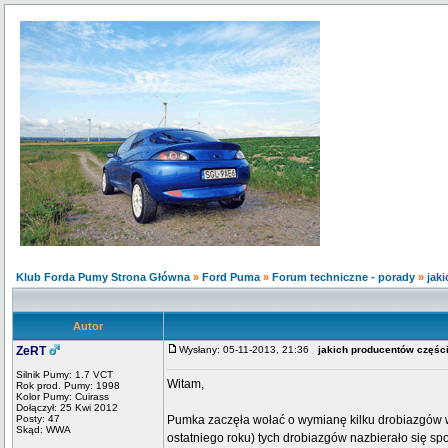
Klub Forda Pumy Strona Główna
»
Ford Puma
»
Forum techniczne - porady
»
jak
Autor
ZeRT
Wysłany: 05-11-2013, 21:36
jakich producentów części
Silnik Pumy: 1.7 VCT
Witam,
Rok prod. Pumy: 1998
Kolor Pumy: Cuirass
Dołączył: 25 Kwi 2012
Posty: 47
Pumka zaczęła wołać o wymianę kilku drobiazgów w
Skąd: WWA
ostatniego roku) tych drobiazgów nazbierało się spo