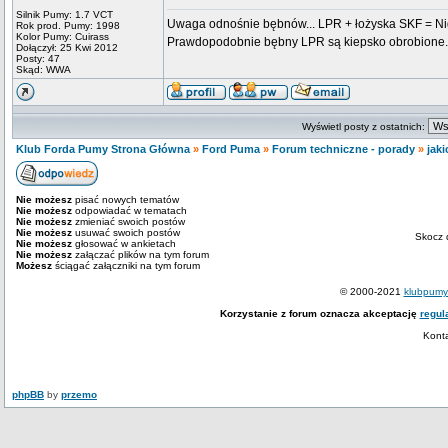
Silnik Pumy: 1.7 VCT
Uwaga odnośnie bębnów... LPR + łożyska SKF = Nigdy
Rok prod. Pumy: 1998
Kolor Pumy: Cuirass
Prawdopodobnie bębny LPR są kiepsko obrobione.
Dołączył: 25 Kwi 2012
Posty: 47
Skąd: WWA
Wyświetl posty z ostatnich:
Klub Forda Pumy Strona Główna
»
Ford Puma
»
Forum techniczne - porady
»
jak
Nie możesz
pisać nowych tematów
Nie możesz
odpowiadać w tematach
Nie możesz
zmieniać swoich postów
Nie możesz
usuwać swoich postów
Skocz 
Nie możesz
głosować w ankietach
Nie możesz
załączać plików na tym forum
Możesz
ściągać załączniki na tym forum
© 2000-2021
klubpumy.
Korzystanie z forum oznacza akceptację
regul
Kont
phpBB
by
przemo