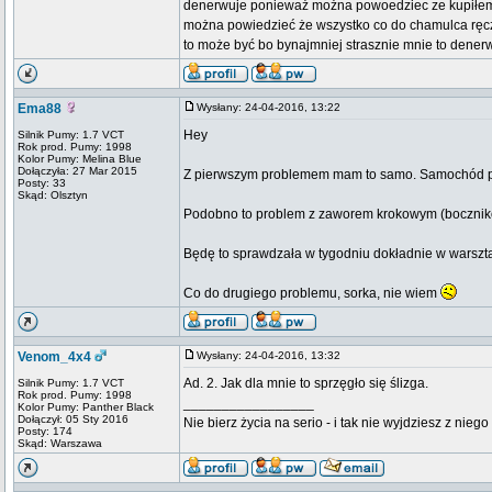
denerwuje ponieważ można powoedziec ze kupiłem 
można powiedzieć że wszystko co do chamulca ręcz
to może być bo bynajmniej strasznie mnie to dener
Ema88
Wysłany: 24-04-2016, 13:22
Hey
Silnik Pumy: 1.7 VCT
Rok prod. Pumy: 1998
Kolor Pumy: Melina Blue
Dołączyła: 27 Mar 2015
Z pierwszym problemem mam to samo. Samochód potr
Posty: 33
Skąd: Olsztyn
Podobno to problem z zaworem krokowym (bocznikow
Będę to sprawdzała w tygodniu dokładnie w warszta
Co do drugiego problemu, sorka, nie wiem
Venom_4x4
Wysłany: 24-04-2016, 13:32
Ad. 2. Jak dla mnie to sprzęgło się ślizga.
Silnik Pumy: 1.7 VCT
Rok prod. Pumy: 1998
_________________
Kolor Pumy: Panther Black
Dołączył: 05 Sty 2016
Nie bierz życia na serio - i tak nie wyjdziesz z niego
Posty: 174
Skąd: Warszawa