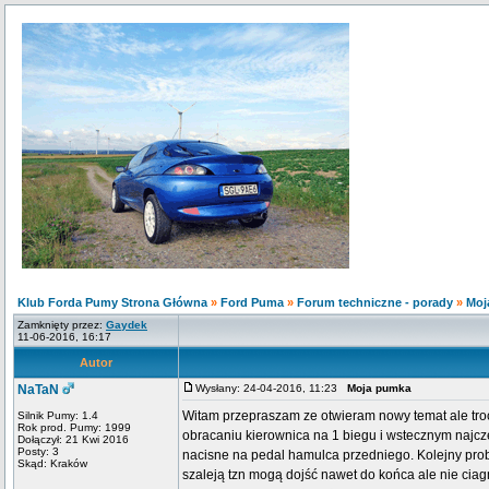
Klub Forda Pumy Strona Główna
»
Ford Puma
»
Forum techniczne - porady
»
Moj
Zamknięty przez:
Gaydek
11-06-2016, 16:17
Autor
NaTaN
Wysłany: 24-04-2016, 11:23
Moja pumka
Witam przepraszam ze otwieram nowy temat ale tro
Silnik Pumy: 1.4
Rok prod. Pumy: 1999
obracaniu kierownica na 1 biegu i wstecznym najczę
Dołączył: 21 Kwi 2016
Posty: 3
nacisne na pedal hamulca przedniego. Kolejny probl
Skąd: Kraków
szaleją tzn mogą dojść nawet do końca ale nie cia