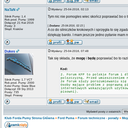
NaTaN
Wysłany: 25-04-2016, 02:13
Tym nic nie pomogles wiec skończ poprawiać bo o to
Silnik Pumy: 1.4
Rok prod. Pumy: 1999
Dołączył: 21 Kwi 2016
Posty: 3
[
Dodano
: 25-04-2016, 02:15
]
Skąd: Kraków
A co do silniczków krokowych i sprzęgła to się zg
dziękuję bardo. I mam jeszcze jedno pytanie mam nib
Dukes
Wysłany: 25-04-2016, 07:48
Tak się składa, że
mogę
i
będę
poprawiać bo to razi
Kod:
2. Forum KFP to polskie forum i d
polszczyzną. Przed umieszczeniem 
Silnik Pumy: 1.7 VCT
że forum służy porozumiewaniu się
Rok prod. Pumy: 2000
Osoby mające problem z poprawną p
Kolor Pumy: State Blue
internetowych wskazujących użytko
Dołączył: 09 Sty 2013
pisowni).
Posty: 735
Skąd: Pniewy
Wyświetl posty z ostatnich:
Klub Forda Pumy Strona Główna
»
Ford Puma
»
Forum techniczne - porady
»
Moj