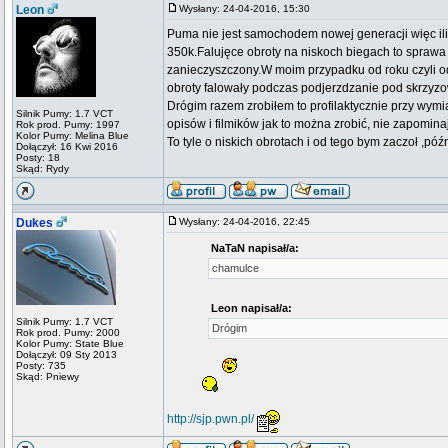
Leon
Wysłany: 24-04-2016, 15:30
Puma nie jest samochodem nowej generacji więc ili
350k.Falujęce obroty na niskoch biegach to sprawa 
zanieczyszczony.W moim przypadku od roku czyli o
obroty falowały podczas podjerzdzanie pod skrzyzo
Drógim razem zrobiłem to profilaktycznie przy wymia
Silnik Pumy: 1.7 VCT
opisów i filmików jak to można zrobić, nie zapominaj
Rok prod. Pumy: 1997
Kolor Pumy: Melina Blue
To tyle o niskich obrotach i od tego bym zaczoł ,póź
Dołączył: 16 Kwi 2016
Posty: 18
Skąd: Rydy
Dukes
Wysłany: 24-04-2016, 22:45
NaTaN napisał/a:
chamulce
Leon napisał/a:
Silnik Pumy: 1.7 VCT
Drógim
Rok prod. Pumy: 2000
Kolor Pumy: State Blue
Dołączył: 09 Sty 2013
Posty: 735
Skąd: Pniewy
http://sjp.pwn.pl/