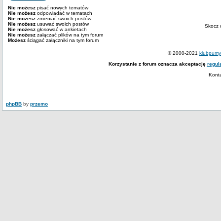
Nie możesz
pisać nowych tematów
Nie możesz
odpowiadać w tematach
Nie możesz
zmieniać swoich postów
Nie możesz
usuwać swoich postów
Skocz 
Nie możesz
głosować w ankietach
Nie możesz
załączać plików na tym forum
Możesz
ściągać załączniki na tym forum
© 2000-2021
klubpumy.
Korzystanie z forum oznacza akceptację
regul
Kont
phpBB
by
przemo