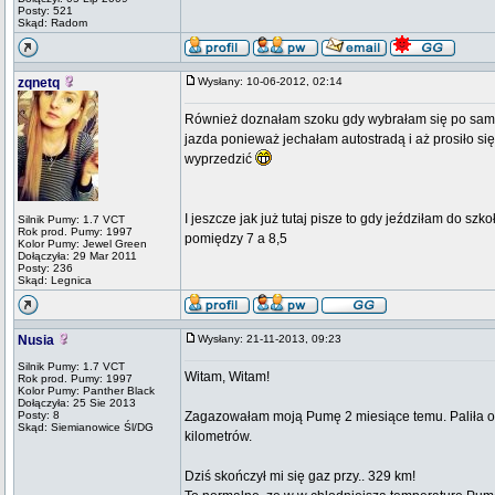
Posty: 521
Skąd: Radom
zqnetq
Wysłany: 10-06-2012, 02:14
Również doznałam szoku gdy wybrałam się po samoc
jazda ponieważ jechałam autostradą i aż prosiło s
wyprzedzić
I jeszcze jak już tutaj pisze to gdy jeździłam do sz
Silnik Pumy: 1.7 VCT
Rok prod. Pumy: 1997
pomiędzy 7 a 8,5
Kolor Pumy: Jewel Green
Dołączyła: 29 Mar 2011
Posty: 236
Skąd: Legnica
Nusia
Wysłany: 21-11-2013, 09:23
Silnik Pumy: 1.7 VCT
Witam, Witam!
Rok prod. Pumy: 1997
Kolor Pumy: Panther Black
Dołączyła: 25 Sie 2013
Posty: 8
Zagazowałam moją Pumę 2 miesiące temu. Paliła ok
Skąd: Siemianowice Śl/DG
kilometrów.
Dziś skończył mi się gaz przy.. 329 km!