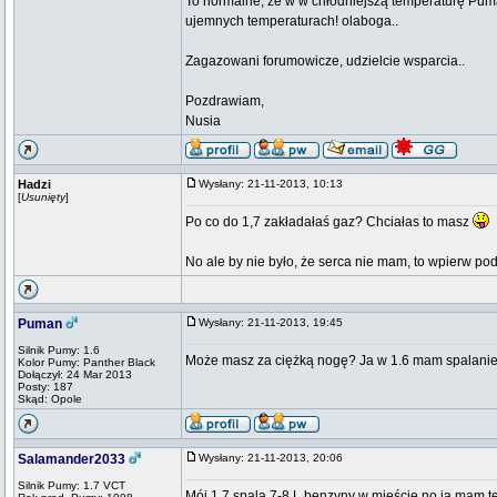
To normalne, ze w w chłodniejszą temperaturę Puma 
ujemnych temperaturach! olaboga..
Zagazowani forumowicze, udzielcie wsparcia..
Pozdrawiam,
Nusia
Hadzi
Wysłany: 21-11-2013, 10:13
[
Usunięty
]
Po co do 1,7 zakładałaś gaz? Chciałas to masz
No ale by nie było, że serca nie mam, to wpierw pod
Puman
Wysłany: 21-11-2013, 19:45
Silnik Pumy: 1.6
Może masz za ciężką nogę? Ja w 1.6 mam spalanie na
Kolor Pumy: Panther Black
Dołączył: 24 Mar 2013
Posty: 187
Skąd: Opole
Salamander2033
Wysłany: 21-11-2013, 20:06
Silnik Pumy: 1.7 VCT
Mój 1.7 spala 7-8 L benzyny w mieście no ja mam 