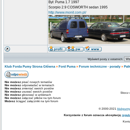
Był: Puma 1.7 1997
Scorpio 2.9 COSWORTH sedan 1995
http://www.monit.com.pl/
Wyświetl posty z ostatnich:
Klub Forda Pumy Strona Główna
»
Ford Puma
»
Forum techniczne - porady
»
Pali
Nie możesz
pisać nowych tematów
Nie możesz
odpowiadać w tematach
Nie możesz
zmieniać swoich postów
Nie możesz
usuwać swoich postów
Skocz 
Nie możesz
głosować w ankietach
Nie możesz
załączać plików na tym forum
Możesz
ściągać załączniki na tym forum
© 2000-2021
klubpumy.
Korzystanie z forum oznacza akceptację
regul
Kont