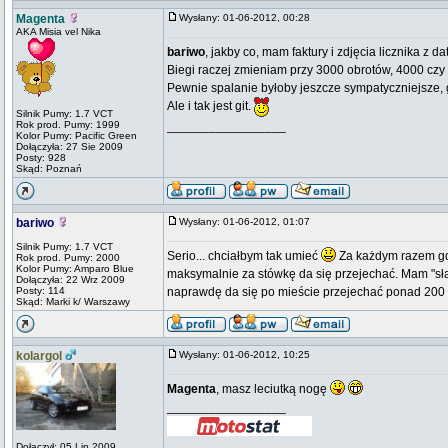
Magenta
Wysłany: 01-06-2012, 00:28
AKA Misia vel Nika
bariwo
, jakby co, mam faktury i zdjęcia licznika z d
Biegi raczej zmieniam przy 3000 obrotów, 4000 czy w
Pewnie spalanie byłoby jeszcze sympatyczniejsze, g
Ale i tak jest git.
Silnik Pumy: 1.7 VCT
Rok prod. Pumy: 1999
_________________
Kolor Pumy: Pacific Green
Dołączyła: 27 Sie 2009
Posty: 928
Skąd: Poznań
bariwo
Wysłany: 01-06-2012, 01:07
Silnik Pumy: 1.7 VCT
Serio... chciałbym tak umieć
Za każdym razem gdy
Rok prod. Pumy: 2000
Kolor Pumy: Amparo Blue
maksymalnie za stówkę da się przejechać. Mam "sła
Dołączyła: 22 Wrz 2009
Posty: 114
naprawdę da się po mieście przejechać ponad 200
Skąd: Marki k/ Warszawy
kolargol
Wysłany: 01-06-2012, 10:25
Magenta
, masz leciutką nogę
_________________
Dołączył: 05 Lip 2009