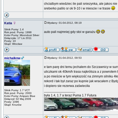
chcialbym wiedziec ile pali sniezynka, ale jakos nie
sreberko palilo sr ok 9-10 i w miescie i w trasie
Katia
Wysłany: 01-04-2012, 08:19
Silnik Pumy: 1.4
auto pali najmniej gdy stoi w garażu
Rok prod. Pumy: 1998
Kolor Pumy: Moondust Silver
Dołączyła: 17 Lis 2011
Posty: 10
Skąd: Wrocław
michalknw
Wysłany: 01-04-2012, 09:53
e tam parę dni temu jechałem do Szczawnicy w sumi
uliczkami ok 40km/h trasa najkrótsza a z powrotem t
a po mieście w tym większość na zimnym silniku 4km
rekord i tak był zaraz po kupnie jak wracałem z B
i dopiero sie rezerwa zaświeciła
Silnik Pumy: 1.7 VCT
_________________
Rok prod. Pumy: 2000
była 1.4, 1.7 a teraz Puma 1.7 Futura
Kolor Pumy: Amparo Blue
Dołączył: 02 Maj 2009
Posty: 1096
Skąd: Knurów