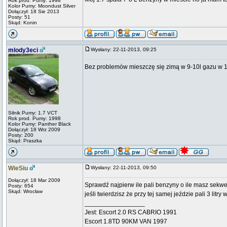
Rok prod. Pumy: 1998
Kolor Pumy: Moondust Silver
Dołączył: 18 Sie 2013
Posty: 51
Skąd: Konin
mlody3eci
Wysłany: 22-11-2013, 09:25
Bez problemów mieszczę się zimą w 9-10l gazu w 1
Silnik Pumy: 1.7 VCT
Rok prod. Pumy: 1998
Kolor Pumy: Panther Black
Dołączył: 18 Wrz 2009
Posty: 200
Skąd: Praszka
WieSiu
Wysłany: 22-11-2013, 09:50
Dołączył: 18 Mar 2009
Sprawdź najpierw ile pali benzyny o ile masz sekwe
Posty: 654
Skąd: Wrocław
jeśli twierdzisz że przy tej samej jeździe pali 3 litry 
_________________
Jest: Escort 2.0 RS CABRIO 1991
Escort 1.8TD 90KM VAN 1997