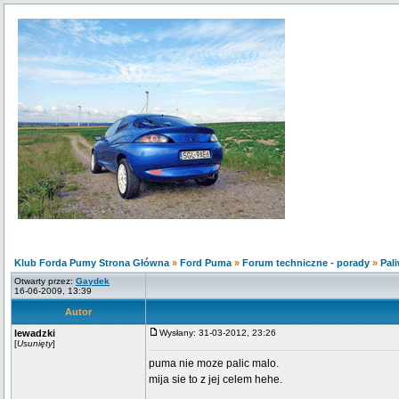
Klub Forda Pumy Strona Główna
»
Ford Puma
»
Forum techniczne - porady
»
Pali
Otwarty przez:
Gaydek
16-06-2009, 13:39
Autor
lewadzki
Wysłany: 31-03-2012, 23:26
[
Usunięty
]
puma nie moze palic malo.
mija sie to z jej celem hehe.