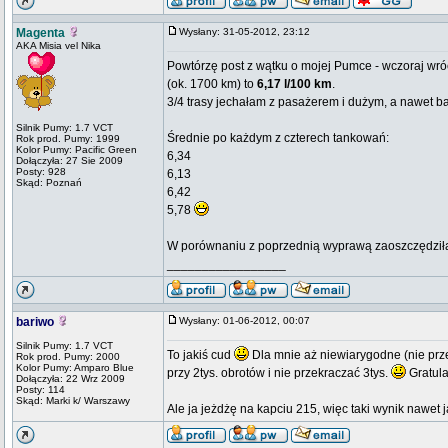
Magenta
Wysłany: 31-05-2012, 23:12
AKA Misia vel Nika
Powtórzę post z wątku o mojej Pumce - wczoraj wróc
(ok. 1700 km) to
6,17 l/100 km
.
3/4 trasy jechałam z pasażerem i dużym, a nawet b
Silnik Pumy: 1.7 VCT
Średnie po każdym z czterech tankowań:
Rok prod. Pumy: 1999
Kolor Pumy: Pacific Green
6,34
Dołączyła: 27 Sie 2009
Posty: 928
6,13
Skąd: Poznań
6,42
5,78
W porównaniu z poprzednią wyprawą zaoszczędziła
_________________
bariwo
Wysłany: 01-06-2012, 00:07
Silnik Pumy: 1.7 VCT
To jakiś cud
Dla mnie aż niewiarygodne (nie przecz
Rok prod. Pumy: 2000
Kolor Pumy: Amparo Blue
przy 2tys. obrotów i nie przekraczać 3tys.
Gratula
Dołączyła: 22 Wrz 2009
Posty: 114
Skąd: Marki k/ Warszawy
Ale ja jeżdżę na kapciu 215, więc taki wynik nawet 