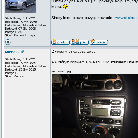
U mnie gdy nalewało się full pokazywało pusto, gdy
kostce
_________________
Strony internetowe, pozycjonowanie -
www.alfakonc
Silnik Pumy: 1.7 VCT
Rok prod. Pumy: 1998
Kolor Pumy: Moondust Silver
Dołączył: 07 Sie 2008
Posty: 1830
Skąd: Białystok, Łapy
Micho22
Wysłany: 28-03-2015, 20:25
Silnik Pumy: 1.7 VCT
A w którym konkretnie miejscu? Bo szukałem i nie m
Rok prod. Pumy: 1997
Kolor Pumy: Moondust Silver
Dołączył: 15 Sty 2015
unnamed.jpg
Posty: 12
Skąd: Zamosc