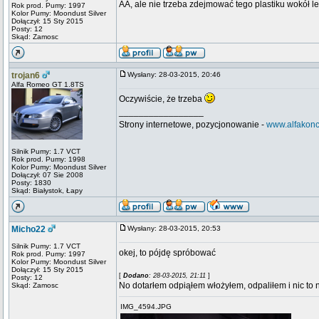
AA, ale nie trzeba zdejmować tego plastiku wokół l
Rok prod. Pumy: 1997
Kolor Pumy: Moondust Silver
Dołączył: 15 Sty 2015
Posty: 12
Skąd: Zamosc
trojan6
Wysłany: 28-03-2015, 20:46
Alfa Romeo GT 1.8TS
Oczywiście, że trzeba
_________________
Strony internetowe, pozycjonowanie -
www.alfakonc
Silnik Pumy: 1.7 VCT
Rok prod. Pumy: 1998
Kolor Pumy: Moondust Silver
Dołączył: 07 Sie 2008
Posty: 1830
Skąd: Białystok, Łapy
Micho22
Wysłany: 28-03-2015, 20:53
Silnik Pumy: 1.7 VCT
okej, to pójdę spróbować
Rok prod. Pumy: 1997
Kolor Pumy: Moondust Silver
Dołączył: 15 Sty 2015
[
Dodano
: 28-03-2015, 21:11
]
Posty: 12
No dotarłem odpiąłem włożyłem, odpaliłem i nic to 
Skąd: Zamosc
IMG_4594.JPG