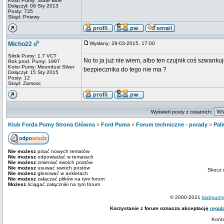
Kolor Pumy: State Blue
Dołączył: 09 Sty 2013
Posty: 735
Skąd: Pniewy
Micho22
Wysłany: 29-03-2015, 17:00
Silnik Pumy: 1.7 VCT
No to ja już nie wiem, albo ten czujnik coś szwanku
Rok prod. Pumy: 1997
Kolor Pumy: Moondust Silver
bezpiecznika do tego nie ma ?
Dołączył: 15 Sty 2015
Posty: 12
Skąd: Zamosc
Wyświetl posty z ostatnich:
Klub Forda Pumy Strona Główna
»
Ford Puma
»
Forum techniczne - porady
»
Pali
Nie możesz
pisać nowych tematów
Nie możesz
odpowiadać w tematach
Nie możesz
zmieniać swoich postów
Nie możesz
usuwać swoich postów
Skocz 
Nie możesz
głosować w ankietach
Nie możesz
załączać plików na tym forum
Możesz
ściągać załączniki na tym forum
© 2000-2021
klubpumy.
Korzystanie z forum oznacza akceptację
regul
Kont