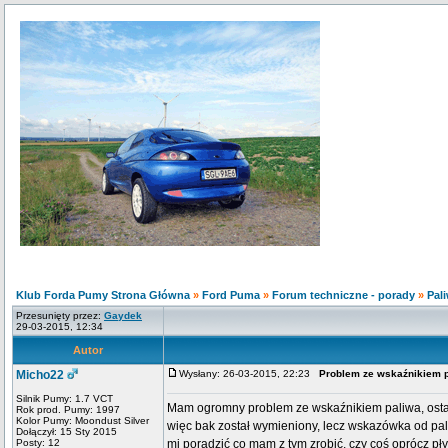
Klub Forda Pumy Strona Główna
»
Ford Puma
»
Forum techniczne - porady
»
Pali
Przesunięty przez:
Gaydek
29-03-2015, 12:34
Autor
Micho22
Wysłany: 26-03-2015, 22:23
Problem ze wskaźnikiem 
Silnik Pumy: 1.7 VCT
Mam ogromny problem ze wskaźnikiem paliwa, ostatn
Rok prod. Pumy: 1997
Kolor Pumy: Moondust Silver
więc bak został wymieniony, lecz wskazówka od pali
Dołączył: 15 Sty 2015
Posty: 12
mi poradzić co mam z tym zrobić, czy coś oprócz p