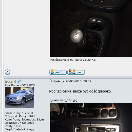
Plik ściągnięto 67 raz(y) 23,39 KB
trojan6
Wysłany: 28-03-2015, 20:39
Alfa Romeo GT 1.8TS
Pod tapicerką, może być dość głęboko.
t_unnamed_153.jpg
Silnik Pumy: 1.7 VCT
Rok prod. Pumy: 1998
Kolor Pumy: Moondust Silver
Dołączył: 07 Sie 2008
Posty: 1830
Skąd: Białystok, Łapy