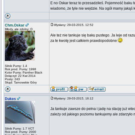
E no Oskar teraz to przesadziłeś. Pojemność baku to
wiadomo, że tyle nie wejdzie. Na ogół mamy jakąś k
Chm.Oskar
Wysłany: 29-03-2015, 12:52
Młody, ale zdolny :D
Ale też nie tankuje się baku pustego. Ja leje od razu
za te kwotę jest całkiem prawdopodobne
Silnik Pumy: 1.4
Rok prod. Pumy: 1998
Kolor Pumy: Panther Black
Dołączył: 22 Kwi 2014
Posty: 243
Skąd: Tarnowskie Góry
Dukes
Wysłany: 29-03-2015, 16:12
Ja tankuje zawsze do pełna i jadę na stację już wte
zależy od jakiego poziomu tankujemy ale zdarzyło mi 
Silnik Pumy: 1.7 VCT
Rok prod. Pumy: 2000