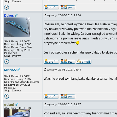
Skąd: Zamosc
Dukes
Wysłany: 26-03-2015, 23:30
Rozumiem, że przed wymianą baku też stała w mie
czy nawet przerwany przewód lub zaśniedziały styk.
innej opcji i tak nie widzę. Ja bym zaczął od wymo
ustawiony na pomiar rezystancji między piny 5 i 4 i
Silnik Pumy: 1.7 VCT
przyczynę problemów
Rok prod. Pumy: 2000
Kolor Pumy: State Blue
Dołączył: 09 Sty 2013
Jeśli potrzebujesz schematu tego układu to służę 
Posty: 735
Skąd: Pniewy
Micho22
Wysłany: 26-03-2015, 23:43
Silnik Pumy: 1.7 VCT
Właśnie przed wymianą baku działał, a teraz nie, 
Rok prod. Pumy: 1997
Kolor Pumy: Moondust Silver
Dołączył: 15 Sty 2015
Posty: 12
Skąd: Zamosc
trojan6
Wysłany: 28-03-2015, 19:37
Alfa Romeo GT 1.8TS
Pod radiem, za lewarkiem zmiany biegów masz mag