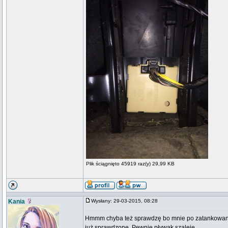
Plik ściągnięto 45919 raz(y) 29,99 KB
Kania
Wysłany: 29-03-2015, 08:28
Hmmm chyba też sprawdzę bo mnie po zatankowaniu za
już sprawdzone. Pewnie pływak szaleje.