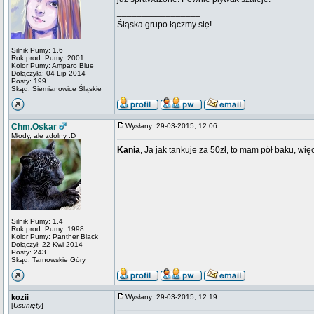
_________________
Śląska grupo łączmy się!
Silnik Pumy: 1.6
Rok prod. Pumy: 2001
Kolor Pumy: Amparo Blue
Dołączyła: 04 Lip 2014
Posty: 199
Skąd: Siemianowice Śląskie
Chm.Oskar
Wysłany: 29-03-2015, 12:06
Młody, ale zdolny :D
Kania
, Ja jak tankuje za 50zł, to mam pół baku, w
Silnik Pumy: 1.4
Rok prod. Pumy: 1998
Kolor Pumy: Panther Black
Dołączył: 22 Kwi 2014
Posty: 243
Skąd: Tarnowskie Góry
kozii
Wysłany: 29-03-2015, 12:19
[
Usunięty
]