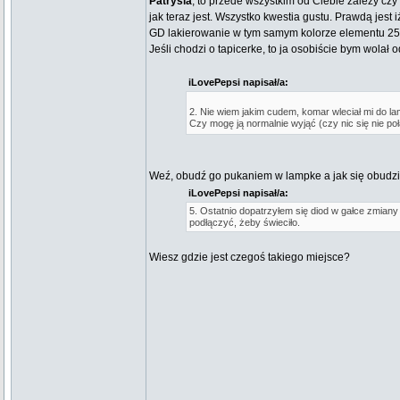
Patrysia
, to przede wszystkim od Ciebie zalezy czy 
jak teraz jest. Wszystko kwestia gustu. Prawdą jest 
GD lakierowanie w tym samym kolorze elementu 25
Jeśli chodzi o tapicerke, to ja osobiście bym wolał
iLovePepsi napisał/a:
2. Nie wiem jakim cudem, komar wleciał mi do l
Czy mogę ją normalnie wyjąć (czy nic się nie p
Weź, obudź go pukaniem w lampke a jak się obudzi t
iLovePepsi napisał/a:
5. Ostatnio dopatrzyłem się diod w gałce zmiany 
podłączyć, żeby świeciło.
Wiesz gdzie jest czegoś takiego miejsce?