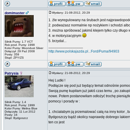
domimaster
Wysłany: 21-08-2012, 20:29
1. źle wyregulowany na śrubach jest najprawdopod
2. podważasz normalnie np nożykiem i schodzi al
3. można spróbować jakimś klejem tylko czy długo w
4. w motoryzacyjnym
5. brzydal...
Silnik Pumy: 1.7 VCT
Rok prod. Pumy: 1998
_________________
Kolor Pumy: Moondust Silver
http://www.polskajazda.pl...Ford/Puma/94903
Dołączył: 29 Paź 2008
Posty: 359
Skąd: ZPY/ZS
Patrysia
Wysłany: 21-08-2012, 20:29
Hej Ludki !
Podłącze się pod już będący temat odnośnie pomoc
Swoją pumę kupiłam już jakiś czas temu , po zakupie
nowe. Potem postanowiłam odłożyć trochę pieniążków
pomocy i porady w :
Silnik Pumy: 1.4
Rok prod. Pumy: 1999
Kolor Pumy: Melina Blue
1. chciałabym ją przemalować całą na inny kolor , b
Dołączyła: 11 Lut 2012
Posty: 16
Bydgoszczy bądź okolicy naprawdę dobrego lakiernika
Skąd: Bydgoszcz
ten co jest