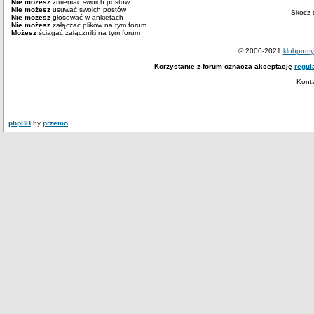
Nie możesz
zmieniać swoich postów
Nie możesz
usuwać swoich postów
Skocz 
Nie możesz
głosować w ankietach
Nie możesz
załączać plików na tym forum
Możesz
ściągać załączniki na tym forum
© 2000-2021
klubpumy.
Korzystanie z forum oznacza akceptację
regul
Kont
phpBB
by
przemo