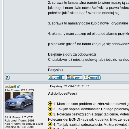
2. sprawa to lampa tylna paruje to wiem muszę ją z
jak długo i mam dwie nowe żarówki , a prawa świeci s
polećcie jakiś sklep bądź szrot nie orientuj się
3. sprawa to namiary gdzie kupić nowe i oryginaln
4. ułamany mam zaczep od pilota od alarmu przy k
p.s pewnie gdzieś na forum znajdują się odpowiedz
Dziękuje z góry za odpowiedzi
Chciałabym już mieć ją gotową , aby jeździć na zlo
_________________
Patrysia:)
trojan6
Wysłany: 21-08-2012, 21:43
Alfa Romeo GT 1.8TS
Ad do ILovePepsi
1. Mam ten sam problem ze zderzakiem nawet gors
2. Tak jak napisał domimaster. Do tego polecałby
3. Polecam bezwzględnie zdjąć tapicerkę. Potem
Silnik Pumy: 1.7 VCT
Polecam klej BONDI - coś jak kropelka, tylko że lep
Rok prod. Pumy: 1998
Kolor Pumy: Moondust Silver
4. Tak jak napisał cobraswiecie. Można również 
Dołączył: 07 Sie 2008