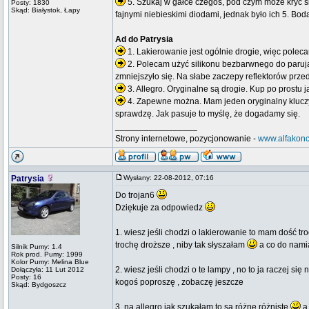
5. Szukaj w gałce czegoś, pod czym może kryć się 
Posty: 1830
Skąd: Białystok, Łapy
fajnymi niebieskimi diodami, jednak było ich 5. Boda
Ad do Patrysia
1. Lakierowanie jest ogólnie drogie, więc polec
2. Polecam użyć silikonu bezbarwnego do paruj
zmniejszyło się. Na słabe zaczepy reflektorów prze
3. Allegro. Oryginalne są drogie. Kup po prostu 
4. Zapewne można. Mam jeden oryginalny kluczyk
sprawdzę. Jak pasuje to myślę, że dogadamy się.
_________________
Strony internetowe, pozycjonowanie -
www.alfakonc
Patrysia
Wysłany: 22-08-2012, 07:16
Do trojan6
Dziękuje za odpowiedz
1. wiesz jeśli chodzi o lakierowanie to mam dość tro
trochę droższe , niby tak słyszałam
a co do namia
Silnik Pumy: 1.4
Rok prod. Pumy: 1999
Kolor Pumy: Melina Blue
2. wiesz jeśli chodzi o te lampy , no to ja raczej si
Dołączyła: 11 Lut 2012
Posty: 16
kogoś poproszę , zobaczę jeszcze
Skąd: Bydgoszcz
3. na allegro jak szukałam to są różne różniste
a 