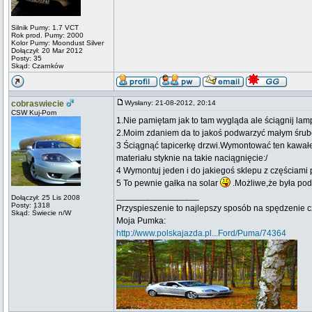
Silnik Pumy: 1.7 VCT
Rok prod. Pumy: 2000
Kolor Pumy: Moondust Silver
Dołączył: 20 Mar 2012
Posty: 35
Skąd: Czarnków
cobraswiecie
Wysłany: 21-08-2012, 20:14
CSW Kuj-Pom
1.Nie pamiętam jak to tam wygląda ale ściągnij la
2.Moim zdaniem da to jakoś podwarzyć małym śru
3 Ściągnąć tapicerkę drzwi.Wymontować ten kawałek z
materiału styknie na takie naciągnięcie:/
4 Wymontuj jeden i do jakiegoś sklepu z częściami
5 To pewnie gałka na solar
.Możliwe,że była pod
_________________
Dołączył: 25 Lis 2008
Posty: 1318
Przyspieszenie to najlepszy sposób na spędzenie c
Skąd: Świecie n/W
Moja Pumka:
http://www.polskajazda.pl...Ford/Puma/74364