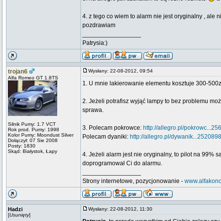
4. z tego co wiem to alarm nie jest oryginalny , ale
pozdrawiam
_________________
Patrysia:)
trojan6
Wysłany: 22-08-2012, 09:54
Alfa Romeo GT 1.8TS
1. U mnie lakierowanie elementu kosztuje 300-500zł.
2. Jeżeli potrafisz wyjąć lampy to bez problemu mo
sprawa.
Silnik Pumy: 1.7 VCT
3. Polecam pokrowce:
http://allegro.pl/pokrowc...2
Rok prod. Pumy: 1998
Kolor Pumy: Moondust Silver
Polecam dyaniki:
http://allegro.pl/dywanik...252089
Dołączył: 07 Sie 2008
Posty: 1830
Skąd: Białystok, Łapy
4. Jeżeli alarm jest nie oryginalny, to pilot na 99%
doprogramował Ci do alarmu.
_________________
Strony internetowe, pozycjonowanie -
www.alfakonc
Hadzi
Wysłany: 22-08-2012, 11:30
[
Usunięty
]