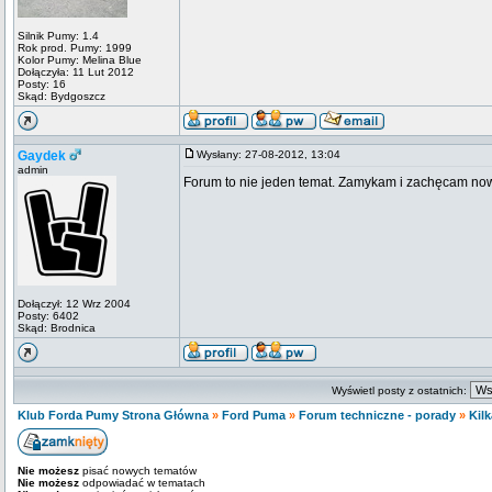
Silnik Pumy: 1.4
Rok prod. Pumy: 1999
Kolor Pumy: Melina Blue
Dołączyła: 11 Lut 2012
Posty: 16
Skąd: Bydgoszcz
Gaydek
Wysłany: 27-08-2012, 13:04
admin
Forum to nie jeden temat. Zamykam i zachęcam now
Dołączył: 12 Wrz 2004
Posty: 6402
Skąd: Brodnica
Wyświetl posty z ostatnich:
Klub Forda Pumy Strona Główna
»
Ford Puma
»
Forum techniczne - porady
»
Kil
Nie możesz
pisać nowych tematów
Nie możesz
odpowiadać w tematach