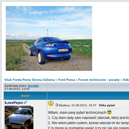
Klub Forda Pumy Strona Główna
»
Ford Puma
»
Forum techniczne - porady
»
Kil
Zamknięty przez:
Gaydek
27-08-2012, 13:02
Autor
iLovePepsi
Wysłany: 21-08-2012, 18:37
Kilka pytań
Witam, mam parę pytań technicznych
1. Czy dam radę sam naprawić zderzak, który jest tro
2. Nie wiem jakim cudem, komar wleciał mi do lam
Czy mogę ją normalnie wyjąć (czy nic się nie poła