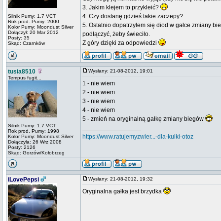
3. Jakim klejem to przykleić?
4. Czy dostanę gdzieś takie zaczepy?
Silnik Pumy: 1.7 VCT
Rok prod. Pumy: 2000
5. Ostatnio dopatrzyłem się diod w gałce zmiany bie
Kolor Pumy: Moondust Silver
Dołączył: 20 Mar 2012
podłączyć, żeby świeciło.
Posty: 35
Z góry dzięki za odpowiedzi
Skąd: Czarnków
tusia8510
Wysłany: 21-08-2012, 19:01
Tempus fugit...
1 - nie wiem
2 - nie wiem
3 - nie wiem
4 - nie wiem
5 - zmień na oryginalną gałkę zmiany biegów
Silnik Pumy: 1.7 VCT
_________________
Rok prod. Pumy: 1998
https://www.ratujemyzwier...-dla-kulki-otoz
Kolor Pumy: Moondust Silver
Dołączyła: 26 Wrz 2008
Posty: 2126
Skąd: Gorzów/Kołobrzeg
iLovePepsi
Wysłany: 21-08-2012, 19:32
Oryginalna gałka jest brzydka