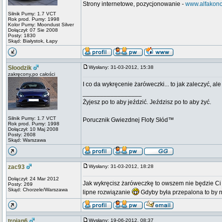
Strony internetowe, pozycjonowanie -
www.alfakonc
Silnik Pumy: 1.7 VCT
Rok prod. Pumy: 1998
Kolor Pumy: Moondust Silver
Dołączył: 07 Sie 2008
Posty: 1830
Skąd: Białystok, Łapy
Słoodzik
Wysłany: 31-03-2012, 15:38
zakręcony,po całości
I co da wykręcenie żaróweczki... to jak zaleczyć, al
_________________
Żyjesz po to aby jeździć. Jeździsz po to aby żyć.
Silnik Pumy: 1.7 VCT
Porucznik Gwiezdnej Floty Słód™
Rok prod. Pumy: 1998
Dołączył: 10 Maj 2008
Posty: 2608
Skąd: Warszawa
zac93
Wysłany: 31-03-2012, 18:28
Dołączył: 24 Mar 2012
Jak wykręcisz żaróweczkę to owszem nie będzie Ci s
Posty: 269
Skąd: Chorzele/Warszawa
lipne rozwiązanie
Gdyby była przepalona to by 
trojan6
Wysłany: 19-06-2012, 08:37