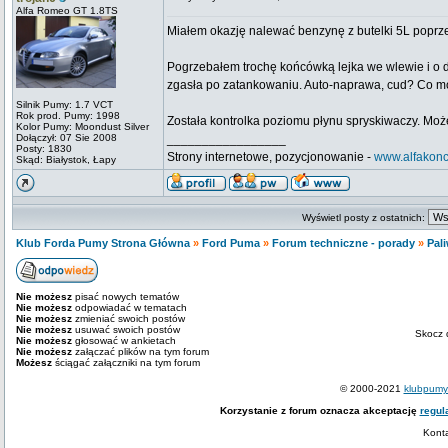
Alfa Romeo GT 1.8TS
Miałem okazję nalewać benzynę z butelki 5L poprzez
Pogrzebałem trochę końcówką lejka we wlewie i o dzi
zgasła po zatankowaniu. Auto-naprawa, cud? Co mog
Silnik Pumy: 1.7 VCT
Rok prod. Pumy: 1998
Została kontrolka poziomu płynu spryskiwaczy. Może
Kolor Pumy: Moondust Silver
Dołączył: 07 Sie 2008
_________________
Posty: 1830
Strony internetowe, pozycjonowanie -
www.alfakonc
Skąd: Białystok, Łapy
Wyświetl posty z ostatnich:
Klub Forda Pumy Strona Główna
»
Ford Puma
»
Forum techniczne - porady
»
Pali
Nie możesz
pisać nowych tematów
Nie możesz
odpowiadać w tematach
Nie możesz
zmieniać swoich postów
Nie możesz
usuwać swoich postów
Skocz 
Nie możesz
głosować w ankietach
Nie możesz
załączać plików na tym forum
Możesz
ściągać załączniki na tym forum
© 2000-2021
klubpumy.
Korzystanie z forum oznacza akceptację
regul
Kont