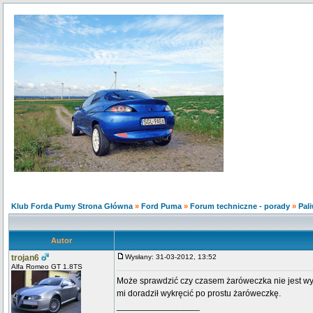
Klub Forda Pumy Strona Główna
»
Ford Puma
»
Forum techniczne - porady
»
Pali
Autor
trojan6
Wysłany: 31-03-2012, 13:52
Alfa Romeo GT 1.8TS
Może sprawdzić czy czasem żaróweczka nie jest wyk
mi doradził wykręcić po prostu żaróweczkę.
_________________