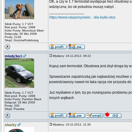
OK, a czy w 1.7 termostat występuje bez obudowy u 
wdzięczna, bo ok południa muszę nabyć .
_________________
https://www.ratujemyzwier...-dla-kulki-otoz
Silnik Pumy: 1.7 VCT
Rok prod. Pumy: 1998
Kolor Pumy: Moondust Silver
Dołączyła: 26 Wrz 2008
Posty: 2126
Skąd: Gorzów/Kołobrzeg
mlody3eci
Wysłany: 10-11-2012, 09:22
Kupuj sam termostat. Obudowa jest zbyt droga by w
Sprawdzanie zapalniczką jak najbardziej możliwe cho
powiedziawszy nawet mi taka opcja nie przyszła do
Już myślałem o tym, by po rozwiązaniu problemu po
Silnik Pumy: 1.7 VCT
Rok prod. Pumy: 1998
innych wątkach
Kolor Pumy: Panther Black
Dołączył: 18 Wrz 2009
Posty: 200
Skąd: Praszka
sharky
Wysłany: 10-11-2012, 11:30