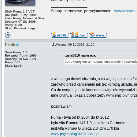
odradziłbym płukanie.
_________________
Strony internetowe, pozycjonowanie -
www.alfakonc
Silnik Pumy: 1.7 VCT
Rok prod. Pumy: 1998
Kolor Pumy: Moondust Silver
Dołączył: 07 Sie 2008
Posty: 1830
Skąd: Białystok, Łapy
Dietih
Wysłany: 09-11-2012, 21:55
Silnik Pumy: 1.4
tusia8510 napisał/a:
Rok prod. Pumy: 1999
Dołączył: 15 Kwi 2005
Jutro kupię ten termostat, jutro wymieni i powi
Posty: 365
Skąd: Lublin
z własnego doświadczenia, a co więcej opinii na fo
zarówno przed kamieniem jak też korozją układu, 
Co do ceny, to jest to koncentrat więc nie wychodzi
inne płyny, a i okazja dobra żeby wymienić płyn pr
pozdrawiam
_________________
Puma - była od IX 2004 do IX 2012
była Alfa Romeo 147 1.9 jtdm Nero Carbonio
jest Alfa Romeo Giulietta 2.0 jtdm 170 km
www.psycholog-lublin.com.pl