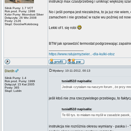
instrukcji max czas/przebieg i uniknąć większej sza
Silnik Pumy: 1.7 VCT
Rok prod. Pumy: 1998
No i jeśli pompa jest niezależna, to ja juz nie wi
Kolor Pumy: Moondust Silver
zamachem i nie grzebać w razie wu poźniej od now
Dołączyła: 26 Wrz 2008
Posty: 2126
Skąd: Gorzów/Kołobrzeg
Lekki of t. się robi
BTW jak sprawdzić termostat podgrzewając zapalni
_________________
https://www.ratujemyzwier...-dla-kulki-otoz
Dietih
Wysłany: 10-11-2012, 00:13
Silnik Pumy: 1.4
tusia8510 napisał/a:
Rok prod. Pumy: 1999
Dołączył: 15 Kwi 2005
Jednak czytalam na naszym forum , że przy mni
Posty: 365
Skąd: Lublin
jeśli ktoś nie zna rzeczywistego przebiegu, to faktyc
tusia8510 napisał/a:
Te 60 tys. to miałam na myśli w zasadzie pasek,
instrukcja nie rozróżnia okresu wymiany - paska i - 