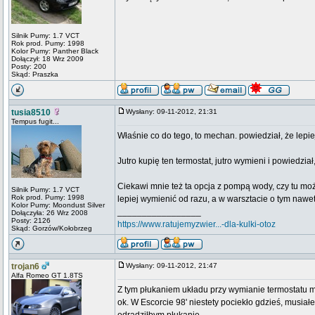
Silnik Pumy: 1.7 VCT
Rok prod. Pumy: 1998
Kolor Pumy: Panther Black
Dołączył: 18 Wrz 2009
Posty: 200
Skąd: Praszka
tusia8510
Wysłany: 09-11-2012, 21:31
Tempus fugit...
Właśnie co do tego, to mechan. powiedział, że lepiej 
Jutro kupię ten termostat, jutro wymieni i powiedz
Ciekawi mnie też ta opcja z pompą wody, czy tu mo
Silnik Pumy: 1.7 VCT
Rok prod. Pumy: 1998
lepiej wymienić od razu, a w warsztacie o tym nawe
Kolor Pumy: Moondust Silver
_________________
Dołączyła: 26 Wrz 2008
Posty: 2126
https://www.ratujemyzwier...-dla-kulki-otoz
Skąd: Gorzów/Kołobrzeg
trojan6
Wysłany: 09-11-2012, 21:47
Alfa Romeo GT 1.8TS
Z tym płukaniem układu przy wymianie termostatu m
ok. W Escorcie 98' niestety pociekło gdzieś, musiał