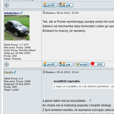
mlody3eci
Wysłany: 09-11-2012, 22:50
Tak, ale w Pumie wymieniając pompę wody nie rozb
Zabierz od mechanika stary termostat i sobie go s
80stopni to znaczy, że sprawny.
Silnik Pumy: 1.7 VCT
Rok prod. Pumy: 1998
Kolor Pumy: Panther Black
Dołączył: 18 Wrz 2009
Posty: 200
Skąd: Praszka
Dietih
Wysłany: 09-11-2012, 23:44
Silnik Pumy: 1.4
tusia8510 napisał/a:
Rok prod. Pumy: 1999
Dołączył: 15 Kwi 2005
z tego co czytałam, to o ile dobrze pamietam - 
Posty: 365
Skąd: Lublin
a gdzie takie rzeczy wyczytałaś ... ?
bo chyba nie w instrukcji pojazdu i książki obsługi .
Z tych bowiem wynika, że wymiana rozrządu zalecana