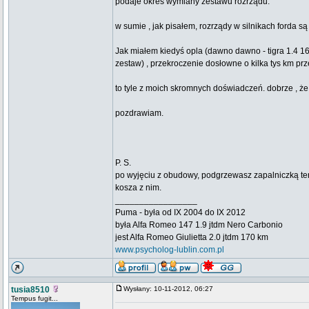
podaje okres wymiany zestawu rozrządu.
w sumie , jak pisałem, rozrządy w silnikach forda są
Jak miałem kiedyś opla (dawno dawno - tigra 1.4 16
zestaw) , przekroczenie dosłowne o kilka tys km pr
to tyle z moich skromnych doświadczeń. dobrze , 
pozdrawiam.
P. S.
po wyjęciu z obudowy, podgrzewasz zapalniczką termos
kosza z nim.
_________________
Puma - była od IX 2004 do IX 2012
była Alfa Romeo 147 1.9 jtdm Nero Carbonio
jest Alfa Romeo Giulietta 2.0 jtdm 170 km
www.psycholog-lublin.com.pl
tusia8510
Wysłany: 10-11-2012, 06:27
Tempus fugit...