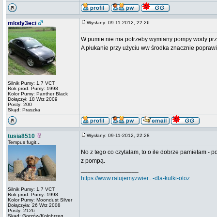
mlody3eci
Wysłany: 09-11-2012, 22:26
W pumie nie ma potrzeby wymiany pompy wody przy 
A płukanie przy użyciu ww środka znacznie popraw
Silnik Pumy: 1.7 VCT
Rok prod. Pumy: 1998
Kolor Pumy: Panther Black
Dołączył: 18 Wrz 2009
Posty: 200
Skąd: Praszka
tusia8510
Wysłany: 09-11-2012, 22:28
Tempus fugit...
No z tego co czytałam, to o ile dobrze pamietam - 
z pompą.
_________________
https://www.ratujemyzwier...-dla-kulki-otoz
Silnik Pumy: 1.7 VCT
Rok prod. Pumy: 1998
Kolor Pumy: Moondust Silver
Dołączyła: 26 Wrz 2008
Posty: 2126
Skąd: Gorzów/Kołobrzeg