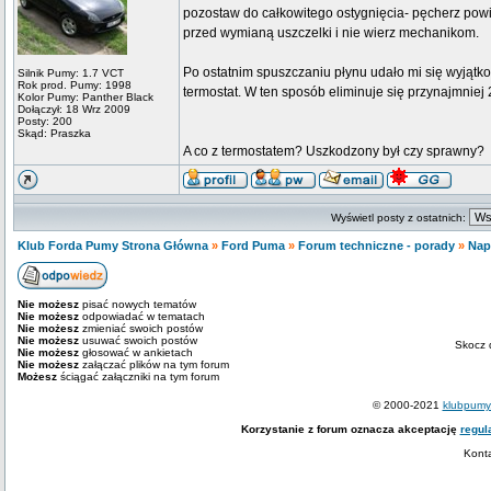
pozostaw do całkowitego ostygnięcia- pęcherz powie
przed wymianą uszczelki i nie wierz mechanikom.
Po ostatnim spuszczaniu płynu udało mi się wyjątk
Silnik Pumy: 1.7 VCT
Rok prod. Pumy: 1998
termostat. W ten sposób eliminuje się przynajmniej 
Kolor Pumy: Panther Black
Dołączył: 18 Wrz 2009
Posty: 200
Skąd: Praszka
A co z termostatem? Uszkodzony był czy sprawny?
Wyświetl posty z ostatnich:
Klub Forda Pumy Strona Główna
»
Ford Puma
»
Forum techniczne - porady
»
Napę
Nie możesz
pisać nowych tematów
Nie możesz
odpowiadać w tematach
Nie możesz
zmieniać swoich postów
Nie możesz
usuwać swoich postów
Skocz 
Nie możesz
głosować w ankietach
Nie możesz
załączać plików na tym forum
Możesz
ściągać załączniki na tym forum
© 2000-2021
klubpumy.
Korzystanie z forum oznacza akceptację
regul
Kont