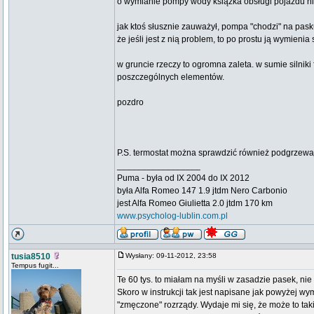
o wymianie pompy wody książka obsługi pojazdu n
jak ktoś słusznie zauważył, pompa "chodzi" na pas
że jeśli jest z nią problem, to po prostu ją wymieni
w gruncie rzeczy to ogromna zaleta. w sumie silniki
poszczególnych elementów.
pozdro
P.S. termostat można sprawdzić również podgrzewa
_________________
Puma - była od IX 2004 do IX 2012
była Alfa Romeo 147 1.9 jtdm Nero Carbonio
jest Alfa Romeo Giulietta 2.0 jtdm 170 km
www.psycholog-lublin.com.pl
tusia8510
Wysłany: 09-11-2012, 23:58
Tempus fugit...
Te 60 tys. to miałam na myśli w zasadzie pasek, ni
Skoro w instrukcji tak jest napisane jak powyżej wy
"zmęczone" rozrządy. Wydaje mi się, że może to taki