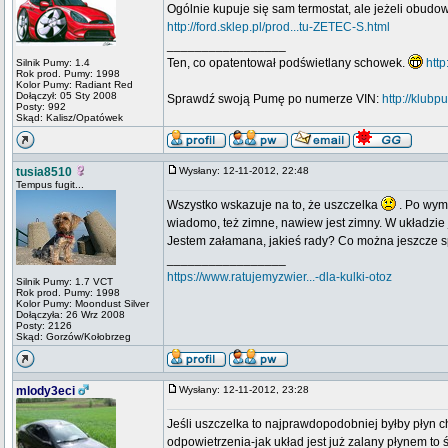
Ogólnie kupuje się sam termostat, ale jeżeli obudow
http://ford.sklep.pl/prod...tu-ZETEC-S.html
_________________
Ten, co opatentował podświetlany schowek.
htt
Silnik Pumy: 1.4
Rok prod. Pumy: 1998
Kolor Pumy: Radiant Red
Dołączył: 05 Sty 2008
Sprawdź swoją Pumę po numerze VIN:
http://klub
Posty: 992
Skąd: Kalisz/Opatówek
tusia8510
Wysłany: 12-11-2012, 22:48
Tempus fugit...
Wszystko wskazuje na to, że uszczelka
. Po wymi
wiadomo, też zimne, nawiew jest zimny. W układzie 
Jestem załamana, jakieś rady? Co można jeszcze sp
_________________
https://www.ratujemyzwier...-dla-kulki-otoz
Silnik Pumy: 1.7 VCT
Rok prod. Pumy: 1998
Kolor Pumy: Moondust Silver
Dołączyła: 26 Wrz 2008
Posty: 2126
Skąd: Gorzów/Kołobrzeg
mlody3eci
Wysłany: 12-11-2012, 23:28
Jeśli uszczelka to najprawdopodobniej byłby płyn 
odpowietrzenia-jak układ jest już zalany płynem to