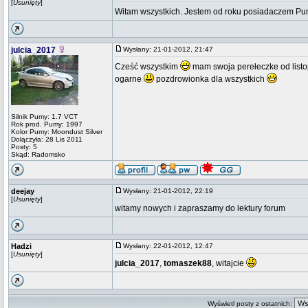
[
Usunięty
]
Witam wszystkich. Jestem od roku posiadaczem Pu
julcia_2017
Wysłany: 21-01-2012, 21:47
Cześć wszystkim
mam swoja perełeczke od listop
ogarne
pozdrowionka dla wszystkich
Silnik Pumy: 1.7 VCT
Rok prod. Pumy: 1997
Kolor Pumy: Moondust Silver
Dołączyła: 28 Lis 2011
Posty: 5
Skąd: Radomsko
deejay
Wysłany: 21-01-2012, 22:19
[
Usunięty
]
witamy nowych i zapraszamy do lektury forum
Hadzi
Wysłany: 22-01-2012, 12:47
[
Usunięty
]
julcia_2017
,
tomaszek88
, witajcie
Wyświetl posty z ostatnich: