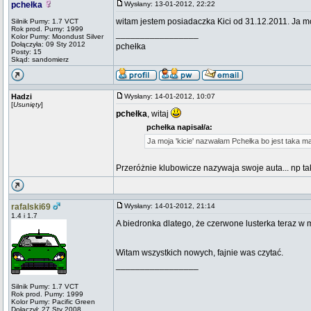
pchełka
Wysłany: 13-01-2012, 22:22
witam jestem posiadaczka Kici od 31.12.2011. Ja m
Silnik Pumy: 1.7 VCT
Rok prod. Pumy: 1999
_________________
Kolor Pumy: Moondust Silver
Dołączyła: 09 Sty 2012
pchełka
Posty: 15
Skąd: sandomierz
Hadzi
Wysłany: 14-01-2012, 10:07
[
Usunięty
]
pchełka
, witaj
pchełka napisał/a:
Ja moja 'kicie' nazwałam Pchełka bo jest taka m
Przeróżnie klubowicze nazywaja swoje auta... np 
rafalski69
Wysłany: 14-01-2012, 21:14
1.4 i 1.7
A biedronka dlatego, że czerwone lusterka teraz w
Witam wszystkich nowych, fajnie was czytać.
_________________
Silnik Pumy: 1.7 VCT
Rok prod. Pumy: 1999
Kolor Pumy: Pacific Green
Dołączył: 27 Sty 2008