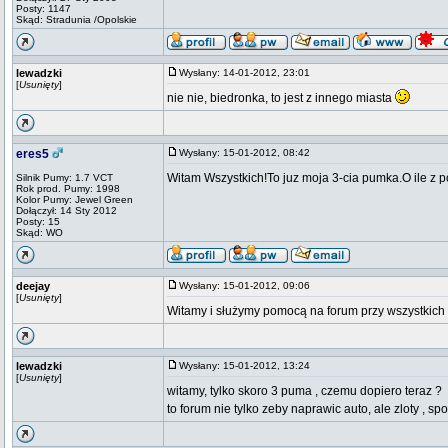
Posty: 1147
Skąd: Stradunia /Opolskie
lewadzki
Wysłany: 14-01-2012, 23:01
[
Usunięty
]
nie nie, biedronka, to jest z innego miasta
eres5
Wysłany: 15-01-2012, 08:42
Witam Wszystkich!To juz moja 3-cia pumka.O ile z po
Silnik Pumy: 1.7 VCT
Rok prod. Pumy: 1998
Kolor Pumy: Jewel Green
Dołączył: 14 Sty 2012
Posty: 15
Skąd: WO
deejay
Wysłany: 15-01-2012, 09:06
[
Usunięty
]
Witamy i służymy pomocą na forum przy wszystki
lewadzki
Wysłany: 15-01-2012, 13:24
[
Usunięty
]
witamy, tylko skoro 3 puma , czemu dopiero teraz ?
to forum nie tylko zeby naprawic auto, ale zloty , spot