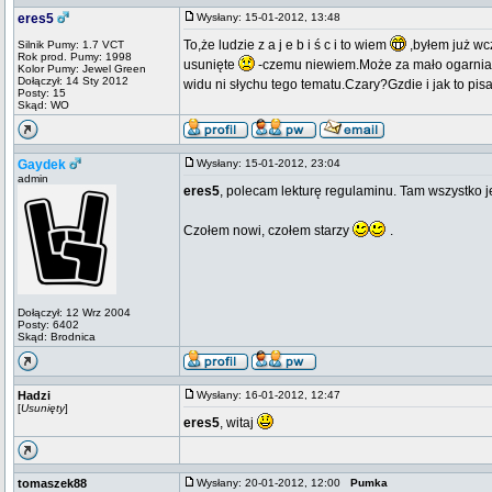
eres5
Wysłany: 15-01-2012, 13:48
To,że ludzie z a j e b i ś c i to wiem
,byłem już wcz
Silnik Pumy: 1.7 VCT
Rok prod. Pumy: 1998
usunięte
-czemu niewiem.Może za mało ogarniam 
Kolor Pumy: Jewel Green
Dołączył: 14 Sty 2012
widu ni słychu tego tematu.Czary?Gzdie i jak to pi
Posty: 15
Skąd: WO
Gaydek
Wysłany: 15-01-2012, 23:04
admin
eres5
, polecam lekturę regulaminu. Tam wszystko 
Czołem nowi, czołem starzy
.
Dołączył: 12 Wrz 2004
Posty: 6402
Skąd: Brodnica
Hadzi
Wysłany: 16-01-2012, 12:47
[
Usunięty
]
eres5
, witaj
tomaszek88
Wysłany: 20-01-2012, 12:00
Pumka