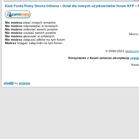
Klub Forda Pumy Strona Główna
»
Dział dla nowych użytkowników forum KFP
»
Nie możesz
pisać nowych tematów
Nie możesz
odpowiadać w tematach
Nie możesz
zmieniać swoich postów
Nie możesz
usuwać swoich postów
Skocz 
Nie możesz
głosować w ankietach
Nie możesz
załączać plików na tym forum
Możesz
ściągać załączniki na tym forum
© 2000-2021
klubpumy.
Korzystanie z forum oznacza akceptację
regul
Kont
phpBB
by
przemo