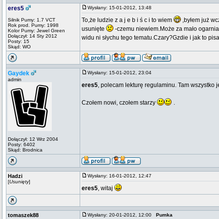
eres5
Wysłany: 15-01-2012, 13:48
To,że ludzie z a j e b i ś c i to wiem
,byłem już wcz
Silnik Pumy: 1.7 VCT
Rok prod. Pumy: 1998
usunięte
-czemu niewiem.Może za mało ogarniam 
Kolor Pumy: Jewel Green
Dołączył: 14 Sty 2012
widu ni słychu tego tematu.Czary?Gzdie i jak to pi
Posty: 15
Skąd: WO
Gaydek
Wysłany: 15-01-2012, 23:04
admin
eres5
, polecam lekturę regulaminu. Tam wszystko 
Czołem nowi, czołem starzy
.
Dołączył: 12 Wrz 2004
Posty: 6402
Skąd: Brodnica
Hadzi
Wysłany: 16-01-2012, 12:47
[
Usunięty
]
eres5
, witaj
tomaszek88
Wysłany: 20-01-2012, 12:00
Pumka