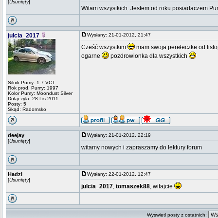
[
Usunięty
]
Witam wszystkich. Jestem od roku posiadaczem Pu
julcia_2017
Wysłany: 21-01-2012, 21:47
Cześć wszystkim
mam swoja perełeczke od listop
ogarne
pozdrowionka dla wszystkich
Silnik Pumy: 1.7 VCT
Rok prod. Pumy: 1997
Kolor Pumy: Moondust Silver
Dołączyła: 28 Lis 2011
Posty: 5
Skąd: Radomsko
deejay
Wysłany: 21-01-2012, 22:19
[
Usunięty
]
witamy nowych i zapraszamy do lektury forum
Hadzi
Wysłany: 22-01-2012, 12:47
[
Usunięty
]
julcia_2017
,
tomaszek88
, witajcie
Wyświetl posty z ostatnich: