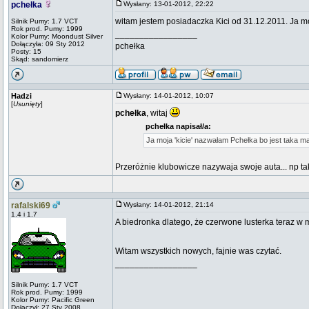
pchełka
Wysłany: 13-01-2012, 22:22
witam jestem posiadaczka Kici od 31.12.2011. Ja m
Silnik Pumy: 1.7 VCT
Rok prod. Pumy: 1999
_________________
Kolor Pumy: Moondust Silver
Dołączyła: 09 Sty 2012
pchełka
Posty: 15
Skąd: sandomierz
Hadzi
Wysłany: 14-01-2012, 10:07
[
Usunięty
]
pchełka
, witaj
pchełka napisał/a:
Ja moja 'kicie' nazwałam Pchełka bo jest taka m
Przeróżnie klubowicze nazywaja swoje auta... np 
rafalski69
Wysłany: 14-01-2012, 21:14
1.4 i 1.7
A biedronka dlatego, że czerwone lusterka teraz w
Witam wszystkich nowych, fajnie was czytać.
_________________
Silnik Pumy: 1.7 VCT
Rok prod. Pumy: 1999
Kolor Pumy: Pacific Green
Dołączył: 27 Sty 2008