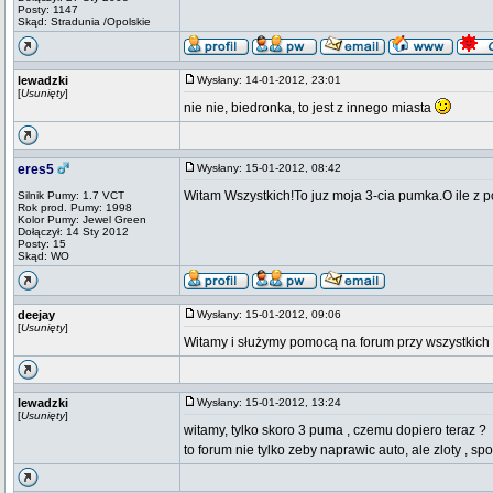
Posty: 1147
Skąd: Stradunia /Opolskie
lewadzki
Wysłany: 14-01-2012, 23:01
[
Usunięty
]
nie nie, biedronka, to jest z innego miasta
eres5
Wysłany: 15-01-2012, 08:42
Witam Wszystkich!To juz moja 3-cia pumka.O ile z po
Silnik Pumy: 1.7 VCT
Rok prod. Pumy: 1998
Kolor Pumy: Jewel Green
Dołączył: 14 Sty 2012
Posty: 15
Skąd: WO
deejay
Wysłany: 15-01-2012, 09:06
[
Usunięty
]
Witamy i służymy pomocą na forum przy wszystki
lewadzki
Wysłany: 15-01-2012, 13:24
[
Usunięty
]
witamy, tylko skoro 3 puma , czemu dopiero teraz ?
to forum nie tylko zeby naprawic auto, ale zloty , spot