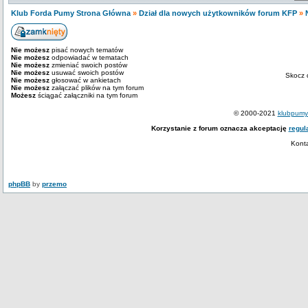
Klub Forda Pumy Strona Główna
»
Dział dla nowych użytkowników forum KFP
»
Nie możesz
pisać nowych tematów
Nie możesz
odpowiadać w tematach
Nie możesz
zmieniać swoich postów
Nie możesz
usuwać swoich postów
Skocz 
Nie możesz
głosować w ankietach
Nie możesz
załączać plików na tym forum
Możesz
ściągać załączniki na tym forum
© 2000-2021
klubpumy.
Korzystanie z forum oznacza akceptację
regul
Kont
phpBB
by
przemo