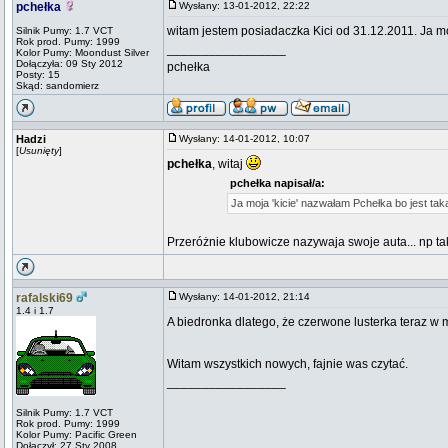
pchełka
Wysłany: 13-01-2012, 22:22
witam jestem posiadaczka Kici od 31.12.2011. Ja m
Silnik Pumy: 1.7 VCT
Rok prod. Pumy: 1999
_________________
Kolor Pumy: Moondust Silver
Dołączyła: 09 Sty 2012
pchełka
Posty: 15
Skąd: sandomierz
Hadzi
Wysłany: 14-01-2012, 10:07
[
Usunięty
]
pchełka
, witaj
pchełka napisał/a:
Ja moja 'kicie' nazwałam Pchełka bo jest ta
Przeróżnie klubowicze nazywaja swoje auta... np 
rafalski69
Wysłany: 14-01-2012, 21:14
1.4 i 1.7
A biedronka dlatego, że czerwone lusterka teraz w
Witam wszystkich nowych, fajnie was czytać.
_________________
Silnik Pumy: 1.7 VCT
Rok prod. Pumy: 1999
Kolor Pumy: Pacific Green
Dołączył: 27 Sty 2008