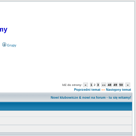
my
Grupy
Idź do strony:
«
1
2
3
«»
48
49
50
»
Poprzedni temat
Następny temat
«»
Nowi klubowicze & nowi na forum - tu się witamy!