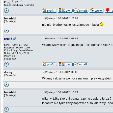
Posty: 1147
Skąd: Stradunia /Opolskie
lewadzki
Wysłany: 14-01-2012, 23:01
[
Usunięty
]
nie nie, biedronka, to jest z innego miasta
eres5
Wysłany: 15-01-2012, 08:42
Witam Wszystkich!To juz moja 3-cia pumka.O ile z po
Silnik Pumy: 1.7 VCT
Rok prod. Pumy: 1998
Kolor Pumy: Jewel Green
Dołączył: 14 Sty 2012
Posty: 15
Skąd: WO
deejay
Wysłany: 15-01-2012, 09:06
[
Usunięty
]
Witamy i służymy pomocą na forum przy wszystki
lewadzki
Wysłany: 15-01-2012, 13:24
[
Usunięty
]
witamy, tylko skoro 3 puma , czemu dopiero teraz ?
to forum nie tylko zeby naprawic auto, ale zloty , spot