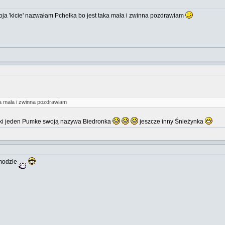
oja 'kicie' nazwałam Pchełka bo jest taka mała i zwinna pozdrawiam
ka mała i zwinna pozdrawiam
taki jeden Pumke swoją nazywa Biedronka
jeszcze inny Śnieżynka
 modzie