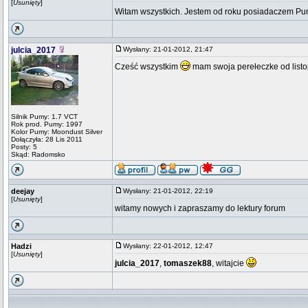
[
Usunięty
]
Witam wszystkich. Jestem od roku posiadaczem Pu
julcia_2017
Wysłany: 21-01-2012, 21:47
Cześć wszystkim
mam swoja perełeczke od listo
Silnik Pumy: 1.7 VCT
Rok prod. Pumy: 1997
Kolor Pumy: Moondust Silver
Dołączyła: 28 Lis 2011
Posty: 5
Skąd: Radomsko
deejay
Wysłany: 21-01-2012, 22:19
[
Usunięty
]
witamy nowych i zapraszamy do lektury forum
Hadzi
Wysłany: 22-01-2012, 12:47
[
Usunięty
]
julcia_2017
,
tomaszek88
, witajcie