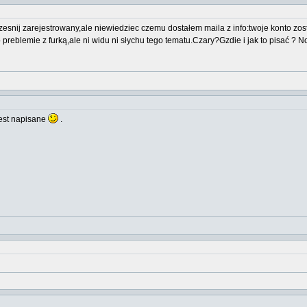
zesnij zarejestrowany,ale niewiedziec czemu dostałem maila z info:twoje konto zos
preblemie z furką,ale ni widu ni słychu tego tematu.Czary?Gzdie i jak to pisać ?
jest napisane
.