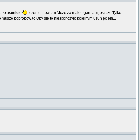
tało usunięte
-czemu niewiem.Może za mało ogarniam jeszcze.Tylko
 No muszę popróbowac.Oby sie to nieskonczyło kolejnym usunięciem...