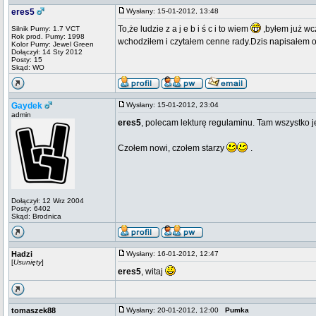
eres5
Wysłany: 15-01-2012, 13:48
To,że ludzie z a j e b i ś c i to wiem
,byłem już wc
Silnik Pumy: 1.7 VCT
Rok prod. Pumy: 1998
wchodziłem i czytałem cenne rady.Dzis napisałem o 
Kolor Pumy: Jewel Green
Dołączył: 14 Sty 2012
Posty: 15
Skąd: WO
Gaydek
Wysłany: 15-01-2012, 23:04
admin
eres5
, polecam lekturę regulaminu. Tam wszystko 
Czołem nowi, czołem starzy
.
Dołączył: 12 Wrz 2004
Posty: 6402
Skąd: Brodnica
Hadzi
Wysłany: 16-01-2012, 12:47
[
Usunięty
]
eres5
, witaj
tomaszek88
Wysłany: 20-01-2012, 12:00
Pumka