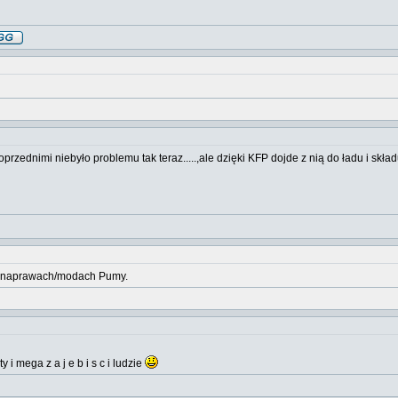
przednimi niebyło problemu tak teraz.....,ale dzięki KFP dojde z nią do ładu i skła
ch naprawach/modach Pumy.
y i mega z a j e b i s c i ludzie